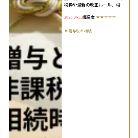
税枠や最新の改正ルール、相続
時精算課税制度との違いなどを
2026.06.12
難易度:
解説
＃
贈与税
＃
相続