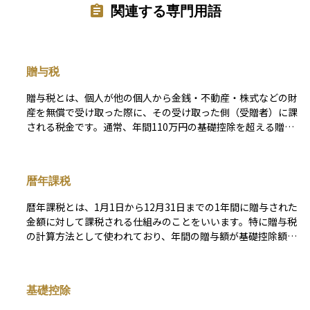
関連する専門用語
贈与税
贈与税とは、個人が他の個人から金銭・不動産・株式などの財
産を無償で受け取った際に、その受け取った側（受贈者）に課
される税金です。通常、年間110万円の基礎控除を超える贈与
に対して課税され、超過分に応じた累進税率が適用されます。
この制度は、資産の無税移転を防ぎ、相続税との整合性を保つ
ことを目的として設けられています。特に、親から子へ計画的
暦年課税
に資産を移転する際には活用されることが多く、教育資金や住
宅取得資金などに関しては、一定の条件を満たすことで非課税
暦年課税とは、1月1日から12月31日までの1年間に贈与された
となる特例もあります。 なお、現在は「暦年課税」と「相続
金額に対して課税される仕組みのことをいいます。特に贈与税
時精算課税」の2制度が併存していますが、政府は近年、相続
の計算方法として使われており、年間の贈与額が基礎控除額で
税と贈与税の一体化を含めた制度改正を検討しており、将来的
ある110万円を超えた部分について課税されます。たとえば、
に制度の選択肢や非課税枠、課税タイミングが見直される可能
1年間に親から子へ150万円を贈与した場合、110万円を差し引
性があります。 こうした背景からも、贈与税は単なる一時的
いた40万円に対して贈与税がかかるというわけです。 この制
な贈与の問題にとどまらず、長期的な資産承継や相続対策の設
基礎控除
度は毎年リセットされるため、長期的に少しずつ財産を移す
計に深く関わる重要な制度です。税制の動向を踏まえた上で、
「生前贈与」の手段として活用されることが多いです。ただ