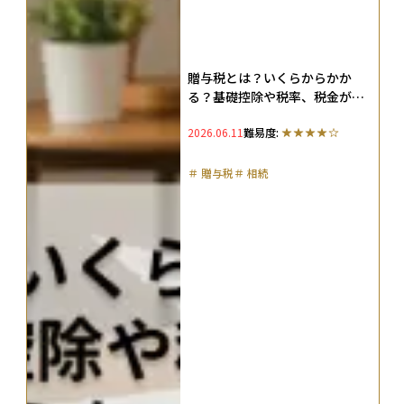
贈与税とは？いくらからかか
る？基礎控除や税率、税金がか
からない方法も紹介（2026年
2026.06.11
難易度:
版）
＃
贈与税
＃
相続