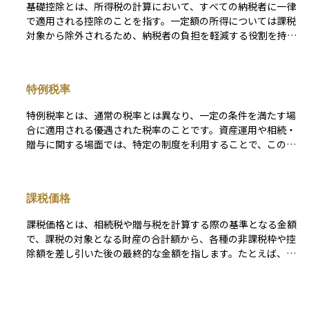
専門家と連携しながら最適な活用方法を検討することが求めら
基礎控除とは、所得税の計算において、すべての納税者に一律
し、相続税との関係で、亡くなる前の一定期間内の贈与につい
れます。
で適用される控除のことを指す。一定額の所得については課税
ては相続財産に加算される「10年ルール」があるため、計画
対象から除外されるため、納税者の負担を軽減する役割を持
的な利用が大切です。初心者の方にとっては、贈与に関する基
つ。所得に応じて控除額が変動する場合もあり、申告不要で自
本的な課税制度として、まず最初に押さえておくべき考え方で
動適用される。
す。
特例税率
特例税率とは、通常の税率とは異なり、一定の条件を満たす場
合に適用される優遇された税率のことです。資産運用や相続・
贈与に関する場面では、特定の制度を利用することで、この特
例税率が使えることがあります。たとえば、贈与税において
は、父母や祖父母から子や孫へ教育資金や住宅取得資金を贈与
した場合、一定の非課税枠や軽減税率が適用されることがあり
課税価格
ます。 このような特例は、個人の資産移転を円滑にし、税負
担を軽くすることを目的としています。ただし、特例を受ける
課税価格とは、相続税や贈与税を計算する際の基準となる金額
ためには所定の手続きや条件を満たす必要があり、利用には注
で、課税の対象となる財産の合計額から、各種の非課税枠や控
意が必要です。
除額を差し引いた後の最終的な金額を指します。たとえば、相
続の場合は、まずすべての相続財産を評価し、そこから債務や
葬式費用、非課税財産などを控除し、さらに基礎控除を差し引
いた金額が「課税価格」となります。この課税価格が一定額を
贈与税申告