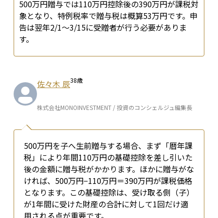
500万円贈与では110万円控除後の390万円が課税対
象となり、特例税率で贈与税は概算53万円です。申
告は翌年2/1〜3/15に受贈者が行う必要がありま
す。
38
歳
佐々木 辰
株式会社MONOINVESTMENT / 投資のコンシェルジュ編集長
500万円を子へ生前贈与する場合、まず「暦年課
税」により年間110万円の基礎控除を差し引いた
後の金額に贈与税がかかります。ほかに贈与がな
ければ、500万円−110万円＝390万円が課税価格
となります。この基礎控除は、受け取る側（子）
が1年間に受けた財産の合計に対して1回だけ適
用される点が重要です。