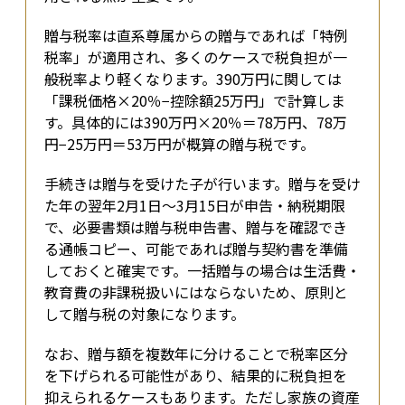
贈与税率は直系尊属からの贈与であれば「特例
税率」が適用され、多くのケースで税負担が一
般税率より軽くなります。390万円に関しては
「課税価格×20％−控除額25万円」で計算しま
す。具体的には390万円×20％＝78万円、78万
円−25万円＝53万円が概算の贈与税です。
手続きは贈与を受けた子が行います。贈与を受け
た年の翌年2月1日〜3月15日が申告・納税期限
で、必要書類は贈与税申告書、贈与を確認でき
る通帳コピー、可能であれば贈与契約書を準備
しておくと確実です。一括贈与の場合は生活費・
教育費の非課税扱いにはならないため、原則と
して贈与税の対象になります。
なお、贈与額を複数年に分けることで税率区分
を下げられる可能性があり、結果的に税負担を
抑えられるケースもあります。ただし家族の資産