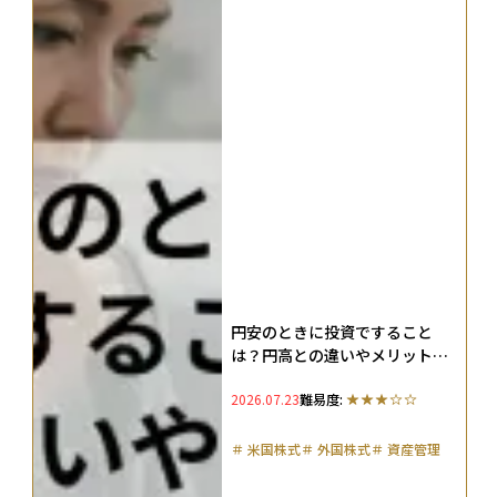
円安のときに投資ですること
は？円高との違いやメリット、
対策を徹底解説
2026.07.23
難易度:
＃
米国株式
＃
外国株式
＃
資産管理