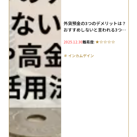
外貨預金の3つのデメリットは？
おすすめしないと言われる3つの
注意点とや高金利の仕組み、メ
2025.12.30
難易度:
リット・活用法も徹底解説
＃
インカムゲイン