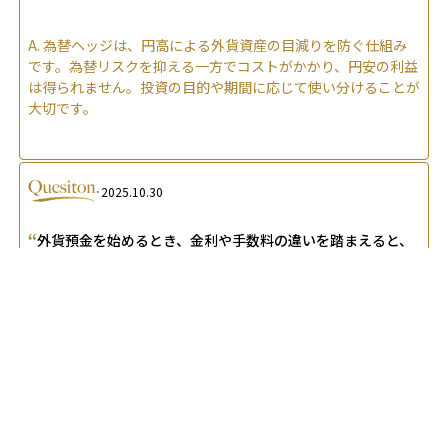
A.
為替ヘッジは、円高による外貨資産の目減りを防ぐ仕組み
です。為替リスクを抑える一方でコストがかかり、円安の利益
は得られません。投資の目的や期間に応じて使い分けることが
大切です。
2025.10.30
“
外貨預金を始めるとき、金利や手数料の違いを踏まえると、
”
どの銀行や金融機関を選ぶのが良いのでしょうか？
A.
外貨預金は為替スプレッドが狭く手数料が低いネット銀行
や証券会社が有利です。金利よりも実質コストと使いやすさを
重視して選ぶのが賢明です。
関連する専門用語