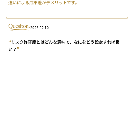
違いによる成果差がデメリットです。
2026.02.10
“
リスク許容度とはどんな意味で、なにをどう設定すれば良
”
い？
A.
リスク許容度は、資産評価額がどれだけ下落しても売らずに
耐えられる損失幅を示す指標です。年収や余裕資金、投資経
験、感情反応を数値化し、許容度を超えない配分にすることで
長期運用を継続しやすくなります。
関連する専門用語