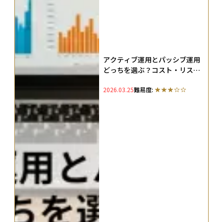
アクティブ運用とパッシブ運用
どっちを選ぶ？コスト・リス
ク・勝率データで導く自分に合
2026.03.25
難易度:
った投資信託の選び方