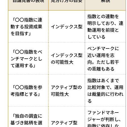
目論見書の表現
見分け方の目安
解説
指数との連動を
「〇〇指数に連
明示しており、連
動する投資成果
インデックス型
動運用を前提と
を目指す」
している
ベンチマークに
「〇〇指数をベ
インデックス型
近い運用を志
ンチマークとし
の可能性大
向。ただし若干
て運用する」
の乖離もある
指数はあくまで
「〇〇指数を参
アクティブ型の
比較対象で、運用
考指標とする」
可能性大
は裁量的に行われ
る
ファンドマネー
「独自の調査に
ジャーが判断し、
基づき銘柄を選
アクティブ型
指数に依存しな