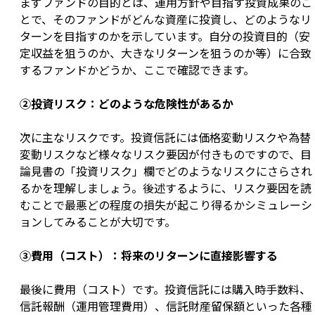
まずファンドの目的とは、運用方針や目指す投資成果のこ
とで、そのファンドがどんな資産に投資し、どのようなリ
ターンを目指すのかを示しています。自分の投資目的（安
定収益を狙うのか、大きなリターンを狙うのか等）に合致
するファンドかどうか、ここで確認できます。
②投資リスク：どのような危険性があるか
次に主なリスクです。投資信託には価格変動リスクや為替
変動リスクなど様々なリスク要因が付きものですので、目
論見書の「投資リスク」欄でどのようなリスクにさらされ
るかを理解しましょう。後述するように、リスク要因を読
むことで最悪どの程度の損失が起こり得るかシミュレーシ
ョンしてみることが大切です。
③費用（コスト）：将来のリターンに直接影響する
最後に費用（コスト）です。投資信託には購入時手数料、
信託報酬（運用管理費用）、信託財産留保額といった各種