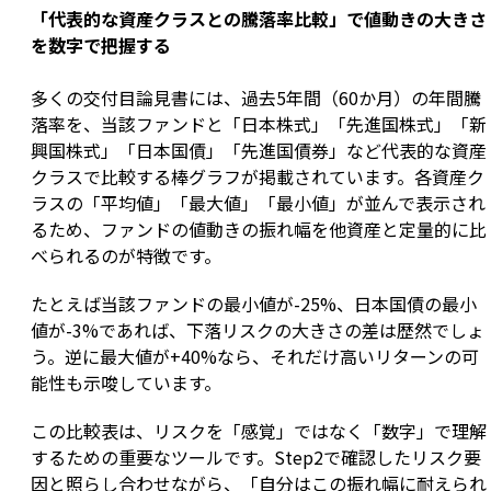
「代表的な資産クラスとの騰落率比較」で値動きの大きさ
を数字で把握する
多くの交付目論見書には、過去5年間（60か月）の年間騰
落率を、当該ファンドと「日本株式」「先進国株式」「新
興国株式」「日本国債」「先進国債券」など代表的な資産
クラスで比較する棒グラフが掲載されています。各資産ク
ラスの「平均値」「最大値」「最小値」が並んで表示され
るため、ファンドの値動きの振れ幅を他資産と定量的に比
べられるのが特徴です。
たとえば当該ファンドの最小値が-25%、日本国債の最小
値が-3%であれば、下落リスクの大きさの差は歴然でしょ
う。逆に最大値が+40%なら、それだけ高いリターンの可
能性も示唆しています。
この比較表は、リスクを「感覚」ではなく「数字」で理解
するための重要なツールです。Step2で確認したリスク要
因と照らし合わせながら、「自分はこの振れ幅に耐えられ