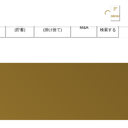
Loading...
MENU
保険

保険

M&A
検索する
(貯蓄)
(掛け捨て)