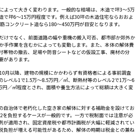
によって大きく変わります。一般的な相場は、木造で坪3〜5万
造で坪6〜15万円程度です。例えば30坪の木造住宅ならおおよ
、鉄筋コンクリート造なら180〜450万円が目安となります。
だけでなく、前面道路の幅や重機の搬入可否、都市部か郊外か
か手作業を含むかによっても変動します。また、本体の解体費
付帯物の撤去、足場や防音シートなどの仮設工事、廃材の分
要があります。
年10月以降、建物の規模にかかわらず有資格者による事前調査
ベル1で1.5万〜8.5万円／㎡、断熱材等のレベル2で1万〜6
1万円／㎡程度とされ、面積や養生方法によって総額は大きく変
の自治体で老朽化した空き家の解体に対する補助金を設けてお
〜1/2を負担するケースが一般的です。一方で税制面では注意が必
例が適用され、固定資産税や都市計画税が大幅に軽減されてい
税負担が増える可能性があるため、解体の時期は税金との兼ね