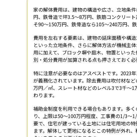
家の解体費用は、建物の構造や広さ、立地条件
円、鉄骨造で坪3.5〜8万円、鉄筋コンクリート
そ90〜150万円、鉄骨造なら105〜240万円
費用を左右する要素は、建物の延床面積や構造
といった立地条件、さらに解体方法が機械主体
用に加えて、ブロック塀や庭木、物置といった
別・処分費用が加算される点も押さえておく必
特に注意が必要なのはアスベストです。2023
が義務化されています。除去費用は吹付材などのレ
万円／㎡、スレート材などのレベル3で3千〜
わります。
補助金制度を利用できる場合もあります。多く
り、上限は50〜100万円程度、工事費の1/3
要で、住宅が建っている土地には住宅用地の特
ます。解体して更地になるとこの特例が外れ、