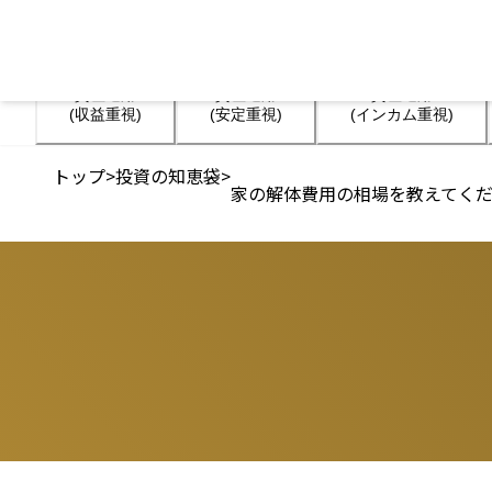
資産運用

資産運用

資産運用

(収益重視)
(安定重視)
(インカム重視)
トップ
>
投資の知恵袋
>
家の解体費用の相場を教えてく