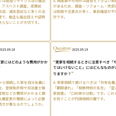
では建設リサイクル法の届出
A.
再建築不可物件は建替えできない制
、アスベスト調査、産廃処
があるため、調査・リフォーム・売却
回収、滅失登記など多くの法
は制限や注意点が多く、事前確認が不
要で、施主も届出控えや証明
欠です。
怠らないことが大切です。
2025.09.18
2025.09.19
“
変更にはどのような費用がかか
実家を相続するときに注意すべき「
”
てはいけないこと」にはどんなものが
”
りますか？
から相続した家を自分名義に
A.
実家相続で避けるべきは「共有名義
合、登録免許税や司法書士報
「期限遅れ」「税務特例の失念」「空
産税などの費用がかかると聞
家放置」「口約束の分割」です。これ
名義変更の種類によって必要
を防ぐことが円満相続の鍵です。
続きが異なるのでしょうか。