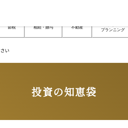
ライフ

節税
相続・贈与
不動産
プランニング
ださい
投資の知恵袋