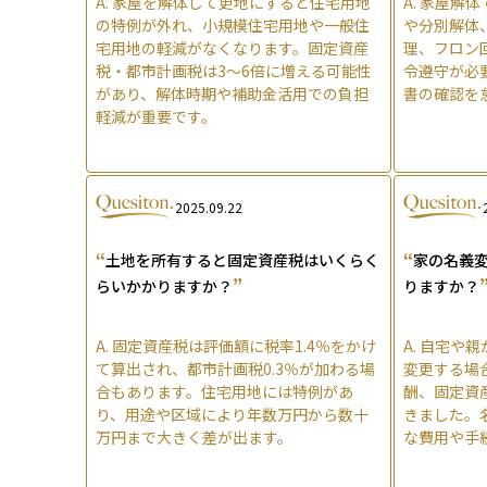
A.
家屋を解体して更地にすると住宅用地
A.
家屋解体
の特例が外れ、小規模住宅用地や一般住
や分別解体
宅用地の軽減がなくなります。固定資産
理、フロン
税・都市計画税は3〜6倍に増える可能性
令遵守が必
があり、解体時期や補助金活用での負担
書の確認を
軽減が重要です。
2025.09.22
“
“
土地を所有すると固定資産税はいくらく
家の名義
”
らいかかりますか？
りますか？
A.
固定資産税は評価額に税率1.4％をかけ
A.
自宅や親
て算出され、都市計画税0.3％が加わる場
変更する場
合もあります。住宅用地には特例があ
酬、固定資
り、用途や区域により年数万円から数十
きました。
万円まで大きく差が出ます。
な費用や手