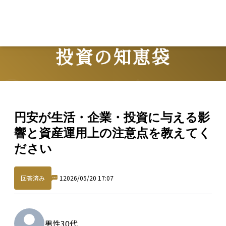
Lo
投資の知恵袋
Question
円安が生活・企業・投資に与える影
響と資産運用上の注意点を教えてく
ださい
回答済み
1
2026/05/20 17:07
男性
30代