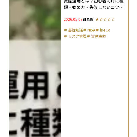
資産運用とは？初心者向けに種
類・始め方・失敗しないコツを
徹底解説
2026.05.08
難易度:
＃
基礎知識
＃
NISA
＃
iDeCo
＃
リスク管理
＃
資産寿命