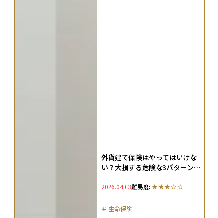
外貨建て保険はやってはいけな
い？大損する危険な3パターンや
メリット・デメリットを徹底解
2026.04.03
難易度:
説！
＃
生命保険