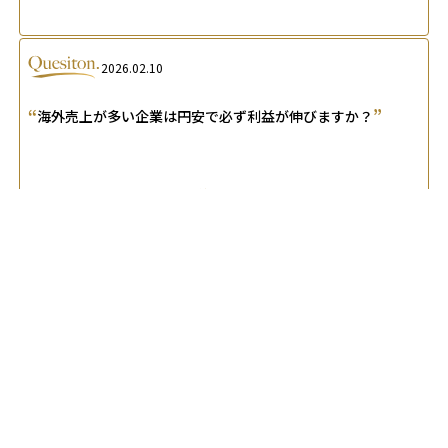
2026.02.10
“
”
海外売上が多い企業は円安で必ず利益が伸びますか？
A.
いいえ、必ずしも利益が伸びるとは限りません。売上だけ
でなく、仕入れや人件費に使う通貨も関係します。円安の影響
を見るには、売上とコストに使う通貨の違いや、為替対策の有
無がポイントです。
2025.07.01
“
円安下で資産を守り増やす、投資戦略と実践的対策を教えて
”
ください。