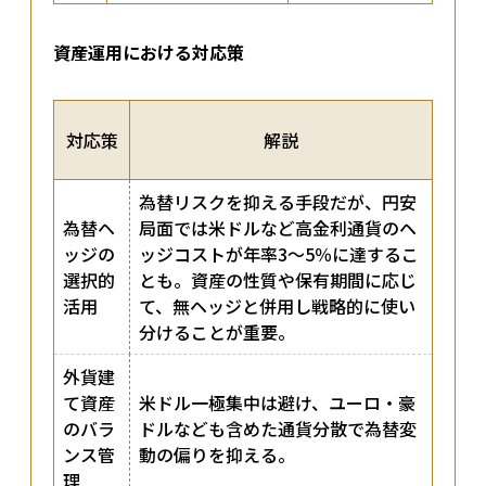
資産運用における対応策
対応策
解説
為替リスクを抑える手段だが、円安
為替ヘ
局面では米ドルなど高金利通貨のヘ
ッジの
ッジコストが年率3〜5％に達するこ
選択的
とも。資産の性質や保有期間に応じ
活用
て、無ヘッジと併用し戦略的に使い
分けることが重要。
外貨建
て資産
米ドル一極集中は避け、ユーロ・豪
のバラ
ドルなども含めた通貨分散で為替変
ンス管
動の偏りを抑える。
理