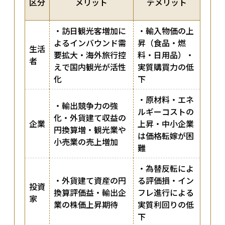
区分
メリット
デメリット
・訪日観光客増加に
・輸入物価の上
よるインバウンド需
昇（食品・燃
生活
要拡大・海外旅行控
料・日用品）・
者
えで国内観光が活性
実質購買力の低
化
下
・原材料・エネ
・輸出競争力の強
ルギーコストの
化・外貨建て収益の
企業
上昇・中小企業
円換算増・観光業や
は価格転嫁が困
小売業の売上増加
難
・為替反転によ
・外貨建て資産の円
る評価損・イン
投資
換算評価益・輸出企
フレ進行による
家
業の株価上昇期待
実質利回りの低
下