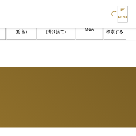
Loading...
MENU
保険

保険

M&A
検索する
(貯蓄)
(掛け捨て)