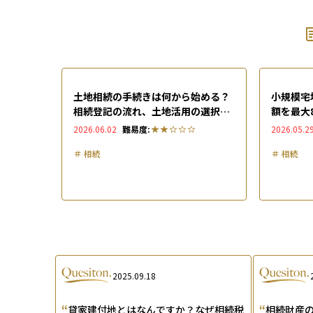
土地相続の手続きは何から始める？
小規模宅
相続登記の流れ、土地活用の選択肢
額を最大
まで解説
続の戦略
2026.06.02
難易度:
2026.05.2
＃
相続
＃
相続
2025.09.18
“
“
貸家建付地とはなんですか？なぜ相続税
相続財産