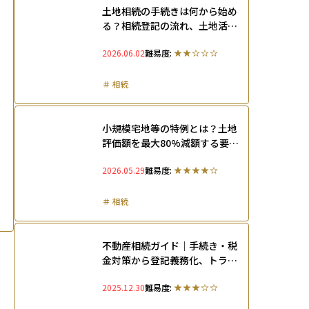
土地相続の手続きは何から始め
る？相続登記の流れ、土地活用
の選択肢まで解説
2026.06.02
難易度:
＃
相続
小規模宅地等の特例とは？土地
評価額を最大80%減額する要
件・土地相続の戦略設計も解説
2026.05.29
難易度:
＃
相続
不動産相続ガイド｜手続き・税
金対策から登記義務化、トラブ
ル防止まで徹底解説
2025.12.30
難易度: