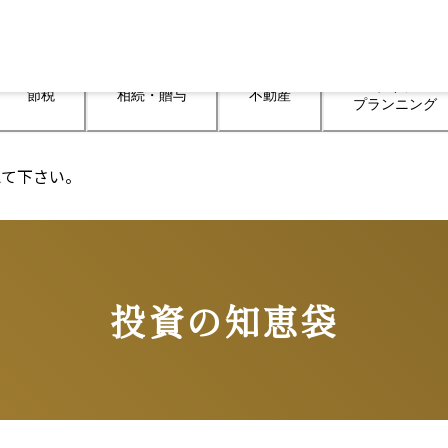
ライフ

節税
相続・贈与
不動産
プランニング
えて下さい。
投資の知恵袋