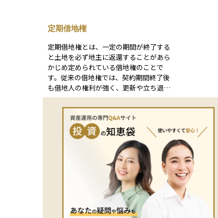
金はそのままの金額で評価されますが、
地」とな
不動産や株式などは国が定めた評価方法
評価にお
に基づいて計算されるため、実際の市場
るかどう
定期借地権
価格とは異なることがあります。 たとえ
者に貸し
ば、不動産は「路線価」や「固定資産税
る評価方法が
定期借地権とは、一定の期間が終了する
評価額」を用いて算出されるため、相場
では、自
と土地を必ず地主に返還することがあら
よりも低くなる場合もあります。この評
式」や「
かじめ定められている借地権のことで
価額を正しく把握しておくことで、相続
その土地
す。従来の借地権では、契約期間終了後
税の対策や資産の分配を円滑に行うこと
れるため
も借地人の権利が強く、更新や立ち退き
ができます。
ます。土
交渉が複雑になりがちでしたが、定期借
ミングに
地権では最初から「更新なし」「期間満
ともある
了後に返還する」という条件が明確にさ
える際に
れており、地主・借地人双方にとって安
を理解し
心して契約しやすい制度となっていま
す。 住宅用では「50年以上」の契約期間
が一般的で、建物を建てて住むことも可
能です。土地を購入するよりも初期費用
が抑えられるため、住宅取得コストを軽
減したい方にとって現実的な選択肢とな
ります。ただし、契約期間満了後はその
土地を明け渡す必要があるため、将来的