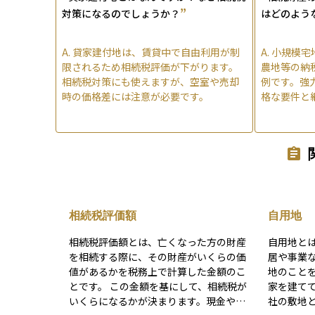
”
対策になるのでしょうか？
はどのよう
A.
貸家建付地は、賃貸中で自由利用が制
A.
小規模宅
限されるため相続税評価が下がります。
農地等の納
相続税対策にも使えますが、空室や売却
例です。強
時の価格差には注意が必要です。
格な要件と
相続税評価額
自用地
相続税評価額とは、亡くなった方の財産
自用地と
を相続する際に、その財産がいくらの価
居や事業
値があるかを税務上で計算した金額のこ
地のこと
とです。 この金額を基にして、相続税が
家を建て
いくらになるかが決まります。現金や預
社の敷地