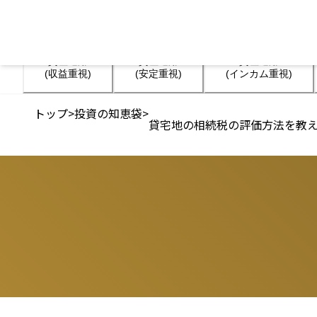
資産運用

資産運用

資産運用

(収益重視)
(安定重視)
(インカム重視)
トップ
>
投資の知恵袋
>
貸宅地の相続税の評価方法を教