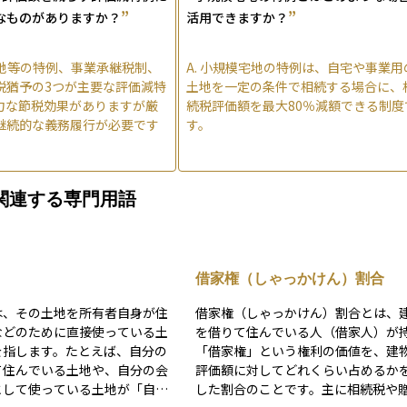
”
”
なものがありますか？
活用できますか？
地等の特例、事業承継税制、
A.
小規模宅地の特例は、自宅や事業用
税猶予の3つが主要な評価減特
土地を一定の条件で相続する場合に、
力な節税効果がありますが厳
続税評価額を最大80％減額できる制度
継続的な義務履行が必要です
す。
関連する専門用語
借家権（しゃっかけん）割合
は、その土地を所有者自身が住
借家権（しゃっかけん）割合とは、
などのために直接使っている土
を借りて住んでいる人（借家人）が
を指します。たとえば、自分の
「借家権」という権利の価値を、建
て住んでいる土地や、自分の会
評価額に対してどれくらい占めるか
として使っている土地が「自用
した割合のことです。主に相続税や