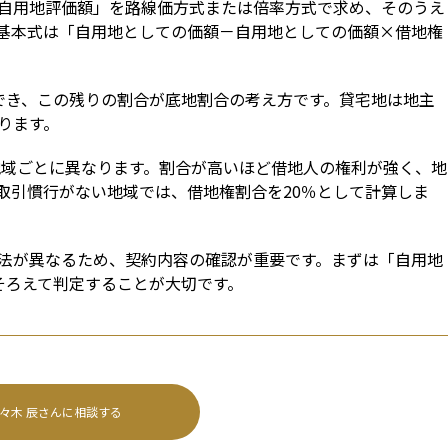
自用地評価額」を路線価方式または倍率方式で求め、そのうえ
基本式は「自用地としての価額－自用地としての価額×借地権
でき、この残りの割合が底地割合の考え方です。貸宅地は地主
ります。
地域ごとに異なります。割合が高いほど借地人の権利が強く、地
取引慣行がない地域では、借地権割合を20％として計算しま
法が異なるため、契約内容の確認が重要です。まずは「自用地
そろえて判定することが大切です。
々木 辰
さんに相談する