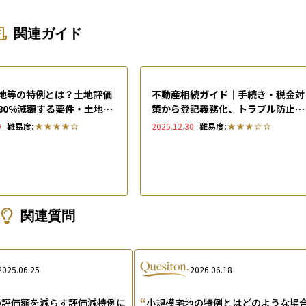
関連ガイド
地等の特例とは？土地評価
不動産相続ガイド｜手続き・税金対
80%減額する要件・土地相
策から登記義務化、トラブル防止ま
設計も解説
で徹底解説
9
難易度:
2025.12.30
難易度:
関連質問
2025.06.25
2026.06.18
“
の評価額を減らす評価減特例に
小規模宅地の特例とはどのような場