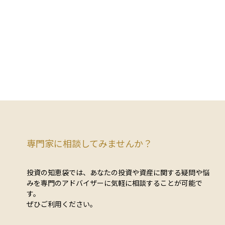
ります。相続税や固定資産税の
税の計算に使われ、建物が貸家にな
いては、この「自分で使ってい
いる場合、その建物の評価額は借家
か」が重要な区分になり、第三
権利分を差し引いて算出されます。
ている土地（貸付地）とは異な
により、実際の相続税評価額が下が
適用されます。 特に相続税
果があります。 たとえば、借家権割合が3
用地は原則として「路線価方
0％とされている地域では、建物の評
倍率方式」によって評価され、
からその30％を控除できるため、相
の市場価値に近い金額で算定さ
の負担を軽減できる仕組みとなって
、課税評価額が比較的高くなり
す。借家権割合は地域によって異な
地の活用方法や名義変更のタイ
国税庁が定めた基準に基づいて決ま
よって評価額が大きく変わるこ
す。資産を貸す側（大家）にとって
ため、資産運用や相続対策を考
所有資産の評価に影響する重要な項
は、この「自用地」という概念
あり、不動産を含む資産運用を行う
ておくことが大切です。
は押さえておくべき概念です。
専門家に相談してみませんか？
投資の知恵袋では、あなたの投資や資産に関する疑問や悩
みを専門のアドバイザーに気軽に相談することが可能で
す。
ぜひご利用ください。