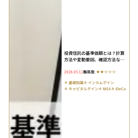
投資信託の基準価額とは？計算
方法や変動要因、確認方法など
をわかりやすく解説！
2026.05.11
難易度:
＃
基礎知識
＃
インカムゲイン
＃
キャピタルゲイン
＃
NISA
＃
iDeCo
＃
確定拠出年金