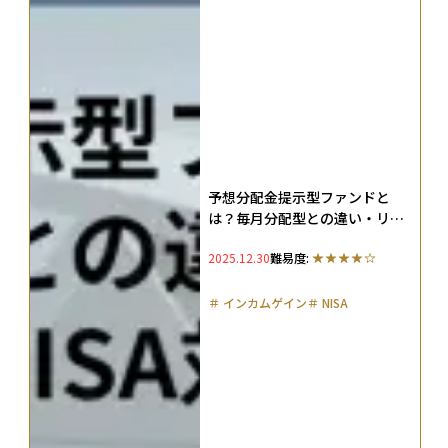
予想分配金提示型ファンドと
は？毎月分配型との違い・リス
ク・プラチナNISA対応を解説
2025.12.30
難易度:
＃
インカムゲイン
＃
NISA