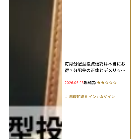
毎月分配型投資信託は本当にお
得？分配金の正体とデメリッ
ト、後悔しない選び方
2026.06.08
難易度:
＃
基礎知識
＃
インカムゲイン