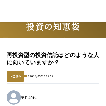
Lo
投資の知恵袋
Question
再投資型の投資信託はどのような人
に向いていますか？
回答済み
1
2026/05/20 17:07
男性
40代