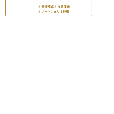
＃
基礎知識
＃
投資理論
＃
ポートフォリオ運用