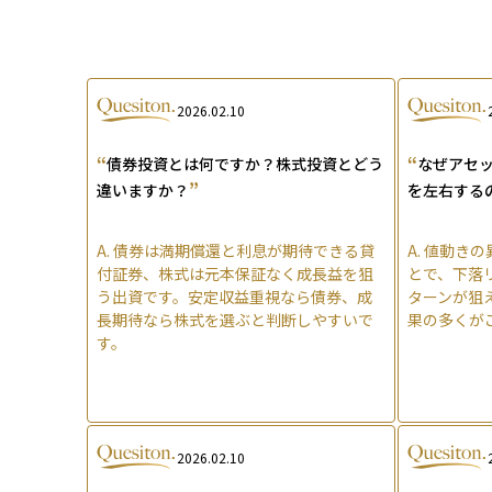
2026.02.10
“
“
債券投資とは何ですか？株式投資とどう
なぜアセ
”
違いますか？
を左右する
A.
債券は満期償還と利息が期待できる貸
A.
値動きの
付証券、株式は元本保証なく成長益を狙
とで、下落
う出資です。安定収益重視なら債券、成
ターンが狙
長期待なら株式を選ぶと判断しやすいで
果の多くが
す。
2026.02.10