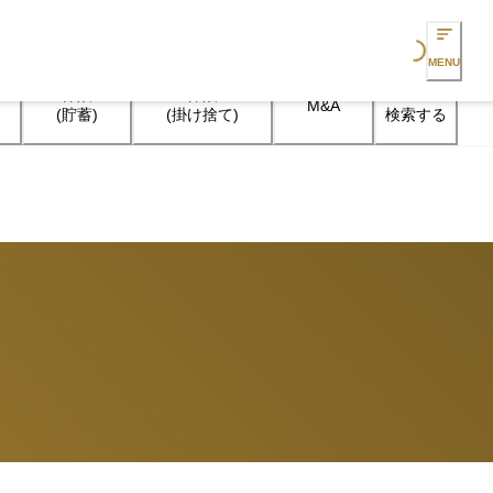
Loading...
MENU
保険

保険

M&A
検索する
(貯蓄)
(掛け捨て)