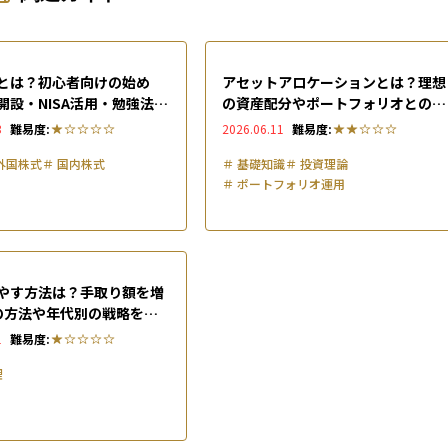
とは？初心者向けの始め
アセットアロケーションとは？理想
開設・NISA活用・勉強法入
の資産配分やポートフォリオとの違
い、年代別の決め方を解説
3
難易度:
2026.06.11
難易度:
外国株式
＃
国内株式
＃
基礎知識
＃
投資理論
＃
ポートフォリオ運用
やす方法は？手取り額を増
の方法や年代別の戦略を解
1
難易度:
理