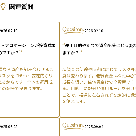
関連質問
2026.02.10
2026.02.10
“
ットアロケーションが投資成果
運用目的や期間で資産配分はどう変
”
”
のですか？
ますか？
異なる資産を組み合わせるこ
A.
資金の使途や時期に応じてリスク許
リスクを抑えつつ安定的なリ
度は変わります。老後資金は株式中心
えるからです。全体の運用成
成長を狙い、住宅資金は安全資産で守
この配分で決まります。
る。目的別に配分と運用ルールを分け
ことで、相場に左右されず安定的に資
を使えます。
2025.06.23
2025.09.04