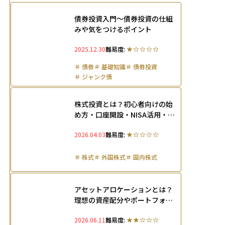
債券投資入門～債券投資の仕組
みや気をつけるポイント
2025.12.30
難易度:
＃
債券
＃
基礎知識
＃
債券投資
＃
ジャンク債
株式投資とは？初心者向けの始
め方・口座開設・NISA活用・勉
強法入門ガイド
2026.04.03
難易度:
＃
株式
＃
外国株式
＃
国内株式
アセットアロケーションとは？
理想の資産配分やポートフォリ
オとの違い、年代別の決め方を
2026.06.11
難易度:
解説