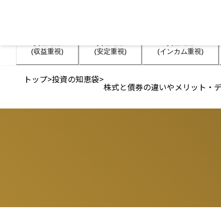
資産運用

資産運用

資産運用

(収益重視)
(安定重視)
(インカム重視)
トップ
>
投資の知恵袋
>
株式と債券の違いやメリット・