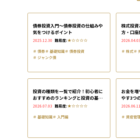
債券投資入門～債券投資の仕組みや
株式投資
気をつけるポイント
方・口座
門ガイド
2025.12.30
難易度:
2026.04.0
＃
債券
＃
基礎知識
＃
債券投資
＃
株式
＃
＃
ジャンク債
投資の種類を一覧で紹介！初心者に
お金を増
おすすめのランキングと投資の基本
やす3つ
も解説
説
2026.07.03
難易度:
2026.06.1
＃
基礎知識
＃
入門編
＃
資産管