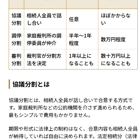
協議
相続人全員で話
ほぼかからな
任意
分割
し合い
い
調停
家庭裁判所の調
半年〜1年
数万円程度
分割
停委員が仲介
程度
審判
裁判官が分割方
1年以上に
数十万円以上
分割
法を決定
なることも
になることも
協議分割とは
協議分割とは、相続人全員が話し合いで合意する方式で
す。家庭裁判所などの公的機関を介さず進められるため、
最もシンプルで費用もかかりません。
期限や形式に法律上の制約はなく、合意内容も相続人全員
が納得していれば自由に決められます。法定相続分（法律