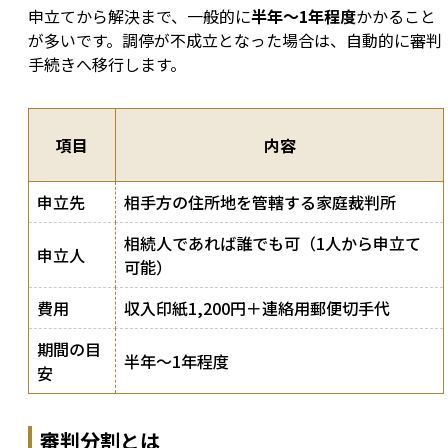
申立てから解決まで、一般的に
半年〜1年程度
かかること
が多いです。調停が不成立となった場合は、自動的に審判
手続きへ移行します。
項目
内容
申立先
相手方の住所地を管轄する家庭裁判所
相続人であれば誰でも可（1人から申立て
申立人
可能）
費用
収入印紙1,200円＋連絡用郵便切手代
期間の目
半年〜1年程度
安
審判分割とは