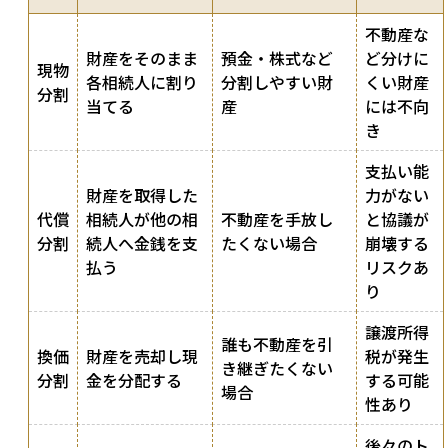
不動産な
財産をそのまま
預金・株式など
ど分けに
現物
各相続人に割り
分割しやすい財
くい財産
分割
当てる
産
には不向
き
支払い能
財産を取得した
力がない
代償
相続人が他の相
不動産を手放し
と協議が
分割
続人へ金銭を支
たくない場合
崩壊する
払う
リスクあ
り
譲渡所得
誰も不動産を引
換価
財産を売却し現
税が発生
き継ぎたくない
分割
金を分配する
する可能
場合
性あり
後々のト