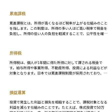
累進課税
累進課税とは、所得が高くなるほど税率が上がる仕組みのこと
を指します。この制度は、所得の多い人ほど高い税率で税金を
負担し、所得の低い人の負担を軽減することで、公平性を確保
することを目的としています。 代表的な累進課税制度には、
所得税や相続税があります。所得税は、課税所得に応じて税率
が変わり、日本では5％から45％までの7段階の税率が設定さ
所得税
れています。例えば、課税所得が195万円以下の場合の税率は
5％ですが、4,000万円を超えると税率は45％となります。こ
所得税は、個人が1年間に得た所得に対して課される税金で
のように、所得が増えるにつれて税負担も増える仕組みになっ
す。給与所得や事業所得、不動産所得、投資による利益などが
ています。 相続税も同様に累進課税が適用され、相続財産が
対象となります。日本では累進課税制度が採用されており、所
多いほど高い税率がかかります。たとえば、相続財産が1,000
得が高いほど税率が上がります。給与所得者は源泉徴収により
万円以下の場合の税率は10％ですが、6億円を超えると55％の
毎月の給与から所得税が差し引かれ、年末調整や確定申告で精
税率が適用されます。 累進課税は、所得の再分配を促し、経
算されます。控除制度もあり、基礎控除や扶養控除、医療費控
済的格差を是正する効果がある一方で、高所得者層の税負担が
損益通算
除などを活用することで課税所得を減らし、税負担を軽減でき
大きくなりすぎると、節税対策や海外移住の増加につながる可
ます。
能性も指摘されています。そのため、税率のバランスを保つこ
投資で発生した利益と損失を相殺することで、課税対象となる
とが重要とされています。
利益を減らす仕組みのことです。たとえば、株式投資で50万