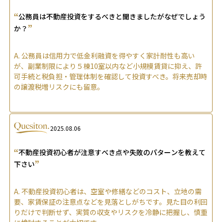
“
公務員は不動産投資をするべきと聞きましたがなぜでしょう
”
か？
A.
公務員は信用力で低金利融資を得やすく家計耐性も高い
が、副業制限により５棟10室以内など小規模賃貸に抑え、許
可手続と税負担・管理体制を確認して投資すべき。将来売却時
の譲渡税増リスクにも留意。
2025.08.06
“
不動産投資初心者が注意すべき点や失敗のパターンを教えて
”
下さい
A.
不動産投資初心者は、空室や修繕などのコスト、立地の需
要、家賃保証の注意点などを見落としがちです。見た目の利回
りだけで判断せず、実質の収支やリスクを冷静に把握し、慎重