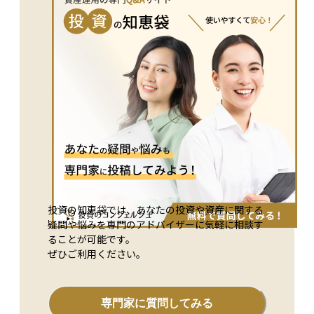
り、公正かつ実情に即した税額を算出し、納税者が収入に見合
った税金を支払うことが可能となります。 課税所得の正確な
把握と計算は、個人や企業の税務管理において非常に重要で
す。税法の変更に応じて控除額や計算方法が更新されることが
多いため、適切な税務知識を持つこと、または専門の税理士な
どの助けを借りることが望ましいです。これにより、適切な税
金の納付を確実に行い、法的な問題を避けることができます。
投資の知恵袋では、あなたの投資や資産に関する
疑問や悩みを専門のアドバイザーに気軽に相談す
ることが可能です。
ぜひご利用ください。
専門家に質問してみる