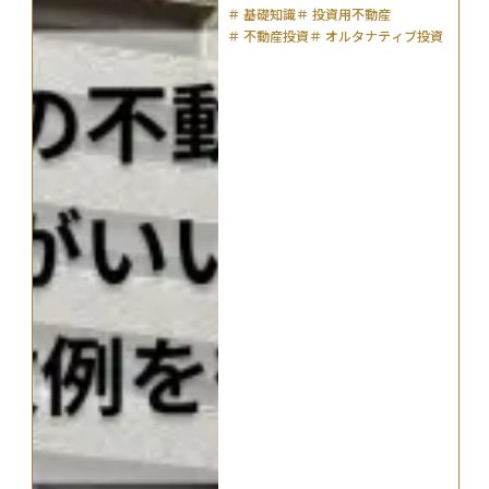
＃
基礎知識
＃
投資用不動産
＃
不動産投資
＃
オルタナティブ投資
＃
リスク管理