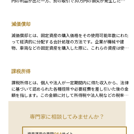
円の利益が出た一方、別の取引で30万円の損失が発生した場
合、損益通算を行うことで、課税対象となる利益は50万円か
ら30万円を引いた20万円になります。この仕組みにより、納
める税金を減らすことが可能です。 損益通算が適用されるの
減価償却
は、同じ「所得区分」の中でのみです。たとえば、株式や投資
信託の譲渡損益や配当金などは「株式等の譲渡所得等」に分類
減価償却とは、固定資産の購入価格をその使用可能年数にわた
され、この範囲内で損益通算が可能です。ただし、不動産所得
って経済的に分配する会計処理の方法です。企業が機械や建
や給与所得など、異なる所得区分間では基本的に通算できませ
物、車両などの固定資産を購入した際に、これらの資産は使用
ん。 さらに、株式投資の損失は、損益通算後も控除しきれな
することで徐々に価値を失います。減価償却を行うことで、資
い場合、翌年以降最長3年間繰り越して他の利益と相殺できま
産のコストをその寿命にわたって費用として計上し、その結果
す。これを「繰越控除」と呼び、投資初心者にとっても節税に
として企業の財務報告が実態に即したものになることを目指し
役立つ重要なポイントです。
課税所得
ます。 減価償却には様々な方法がありますが、一般的なもの
に直線法、定率法、数字和法があります。直線法はもっとも単
課税所得とは、個人や法人が一定期間内に得た収入から、法律
純で、資産の耐用年数にわたって均等に費用を計上します。定
に基づいて認められた各種控除や必要経費を差し引いた後の金
率法は残存価値を基に毎年一定の割合で費用を計上し、数字和
額を指します。この金額に対して所得税や法人税などの税率が
法では耐用年数の初年度に最も多くの費用を計上し、年数が経
適用され、実際に納税すべき税額が計算されます。課税所得の
過するにつれてその額を減らしていきます。 減価償却は税務
計算方法は国や地域によって異なるため、具体的な控除項目や
上も重要で、企業は減価償却費を経費として計上することで課
税率もそれに応じて変わります。 課税所得を計算する際に
専門家に相談してみませんか？
税所得を減少させることができます。このため、適切な減価償
は、まず総収入から非課税所得を除外します。その後、必要経
却方法の選択と計算は、企業の税負担の管理にも直接関連して
費や特定の控除（例えば、標準控除、医療費控除、教育費控除
います。
など）を適用して課税対象となる所得を求めます。これによ