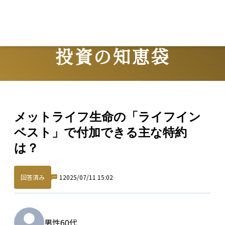
Lo
投資の知恵袋
Question
メットライフ生命の「ライフイン
ベスト」で付加できる主な特約
は？
回答済み
1
2025/07/11 15:02
男性
60代