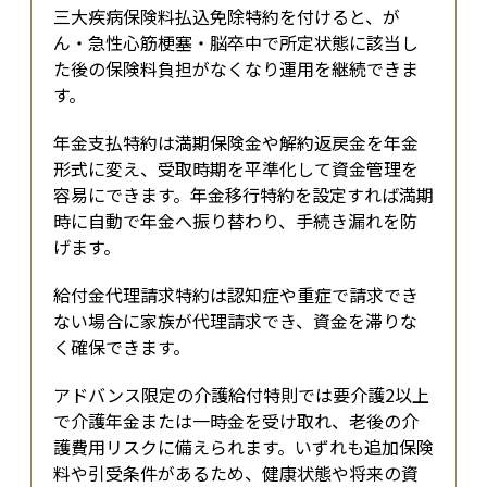
三大疾病保険料払込免除特約を付けると、が
ん・急性心筋梗塞・脳卒中で所定状態に該当し
た後の保険料負担がなくなり運用を継続できま
す。
年金支払特約は満期保険金や解約返戻金を年金
形式に変え、受取時期を平準化して資金管理を
容易にできます。年金移行特約を設定すれば満期
時に自動で年金へ振り替わり、手続き漏れを防
げます。
給付金代理請求特約は認知症や重症で請求でき
ない場合に家族が代理請求でき、資金を滞りな
く確保できます。
アドバンス限定の介護給付特則では要介護2以上
で介護年金または一時金を受け取れ、老後の介
護費用リスクに備えられます。いずれも追加保険
料や引受条件があるため、健康状態や将来の資