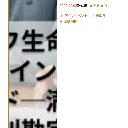
2026.04.03
難易度:
特約・特別勘定まで網羅
＃
ライフイベント
＃
生命保険
＃
変額保険