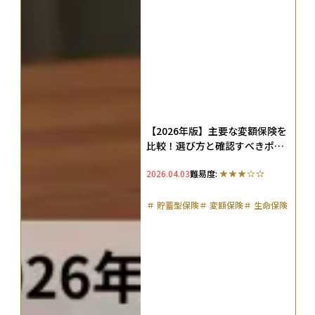
【2026年版】主要な変額保険を
比較！選び方と確認すべきポイ
ント、向く人・向かない人を整
2026.04.03
難易度:
理
＃
貯蓄型保険
＃
変額保険
＃
生命保険