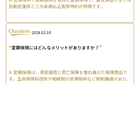
別勘定運用と三大疾病払込免除特約が特徴です。
2026.02.10
“
”
変額保険にはどんなメリットがありますか？
A.
変額保険は、資産運用と死亡保障を兼ね備えた保険商品で
す。生命保険料控除や相続税の非課税枠など税制優遇があり、
毎月の積立も自動で続けやすい点がメリットです。
2026.04.02
“
変額保険は、受け取れる保険金が変動する仕組みの商品です
”
か？