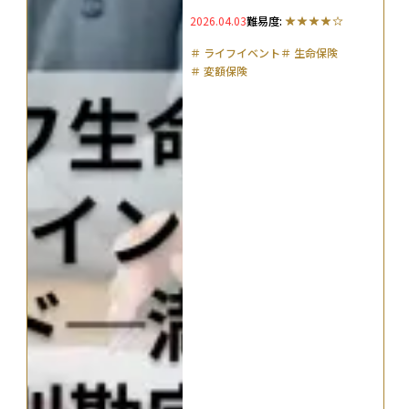
ド──3タイプ比較・満期受取・
2026.04.03
難易度:
特約・特別勘定まで網羅
＃
ライフイベント
＃
生命保険
＃
変額保険