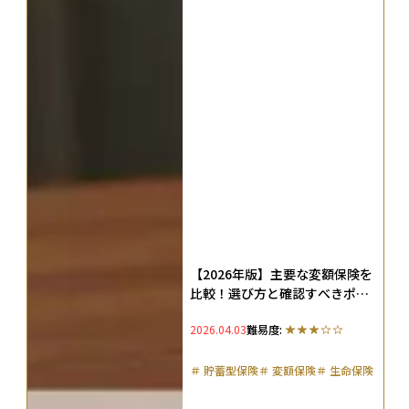
【2026年版】主要な変額保険を
比較！選び方と確認すべきポイ
ント、向く人・向かない人を整
2026.04.03
難易度:
理
＃
貯蓄型保険
＃
変額保険
＃
生命保険