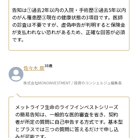
告知は①過去2年以内の入院・手術歴②過去5年以内
のがん罹患歴③現在の健康状態の3項目です。医師
の診査は不要ですが、虚偽申告が判明すると保険金
が支払われない恐れがあるため、正確な回答が必須
です。
38
歳
佐々木 辰
株式会社MONOINVESTMENT / 投資のコンシェルジュ編集長
メットライフ生命のライフインベストシリーズ
の簡易告知は、一般的な医的審査を省き、契約
者が所定の質問に自己申告する方式です。基本型
とプラスでは三つの質問に答えるだけで申し込
みが可能です。