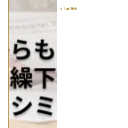
＃
公的年金