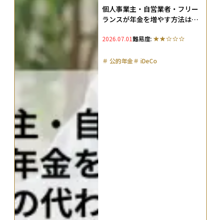
個人事業主・自営業者・フリー
ランスが年金を増やす方法は？
厚生年金の代わりとなる7つの制
2026.07.01
難易度:
度を解説
＃
公的年金
＃
iDeCo