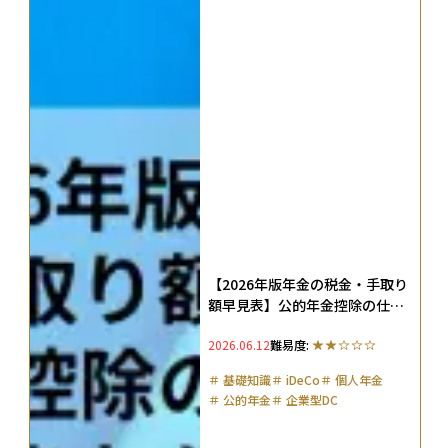
【2026年版年金の税金・手取り
額早見表】公的年金控除の仕組
みや非課税ラインをわかりやす
2026.06.12
難易度:
く解説
＃
基礎知識
＃
iDeCo
＃
個人年金
＃
公的年金
＃
企業型DC