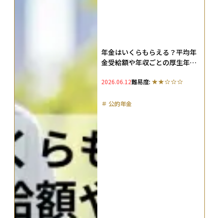
年金はいくらもらえる？平均年
金受給額や年収ごとの厚生年金
額早見表、何年で元が取れるの
2026.06.12
難易度:
かを解説
＃
公的年金