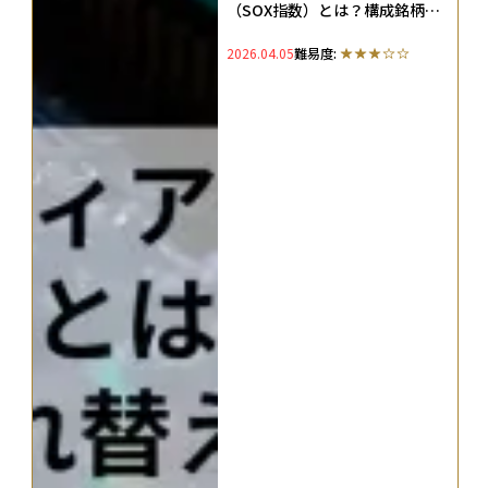
（SOX指数）とは？構成銘柄・
比率・入れ替えルールやメリッ
2026.04.05
難易度:
ト・デメリットを解説