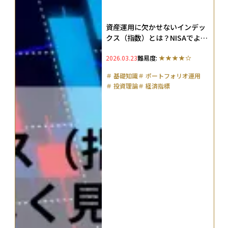
資産運用に欠かせないインデッ
クス（指数）とは？NISAでよく
見る理由と投資での使われ方を
2026.03.23
難易度:
解説
＃
基礎知識
＃
ポートフォリオ運用
＃
投資理論
＃
経済指標