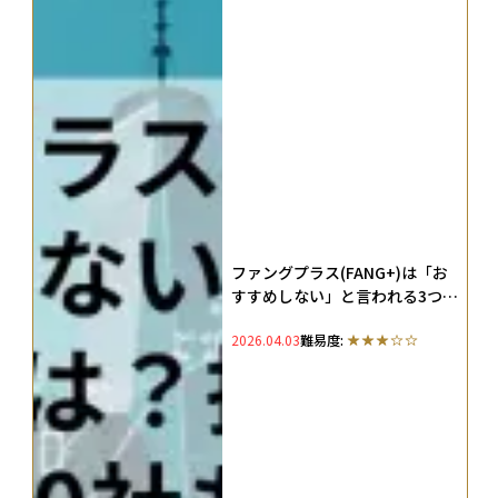
ファングプラス(FANG+)は「お
すすめしない」と言われる3つの
理由とは？指数の特徴や構成銘
2026.04.03
難易度:
柄10社も徹底解説