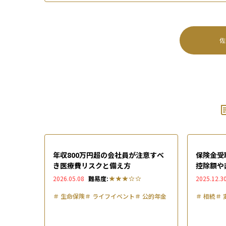
佐
年収800万円超の会社員が注意すべ
保険金受
き医療費リスクと備え方
控除額や
種類ごと
2026.05.08
難易度:
2025.12.3
＃
生命保険
＃
ライフイベント
＃
公的年金
＃
相続
＃