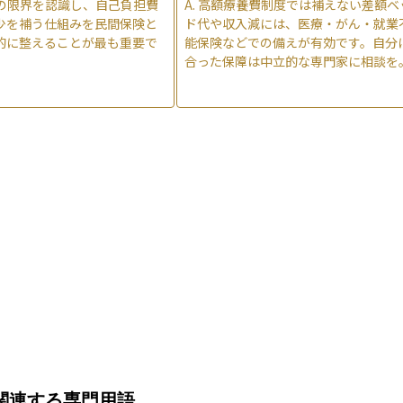
の限界を認識し、自己負担費
A.
高額療養費制度では補えない差額ベ
少を補う仕組みを民間保険と
ド代や収入減には、医療・がん・就業
的に整えることが最も重要で
能保険などでの備えが有効です。自分
合った保障は中立的な専門家に相談を
関連する専門用語