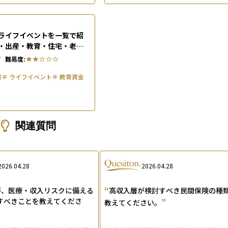
ライフイベントを一覧で紹
・出産・教育・住宅・老後
必要か
7
難易度:
険
＃
ライフイベント
＃
教育資金
関連質問
2026.04.28
2026.04.28
“
が、医療・収入リスクに備える
高収入層が検討すべき民間保険の種
すべきことを教えてくださ
”
教えてください。