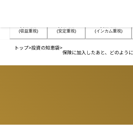
資産運用

資産運用

資産運用

(収益重視)
(安定重視)
(インカム重視)
トップ
>
投資の知恵袋
>
保険に加入したあと、どのよう