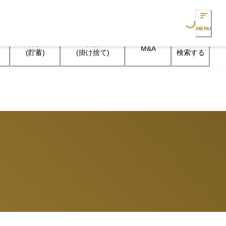
Loading...
MENU
保険

保険

M&A
検索する
(貯蓄)
(掛け捨て)