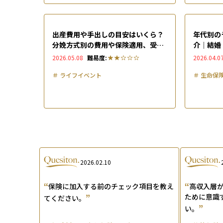
出産費用や手出しの目安はいくら？
年代別の
分娩方式別の費用や保険適用、受け
介｜結婚
取れる給付金も解説
はいくら
2026.05.08
難易度:
2026.04.0
＃
ライフイベント
＃
生命保
2026.02.10
“
“
保険に加入する前のチェック項目を教え
高収入層
”
ために意識
てください。
”
い。