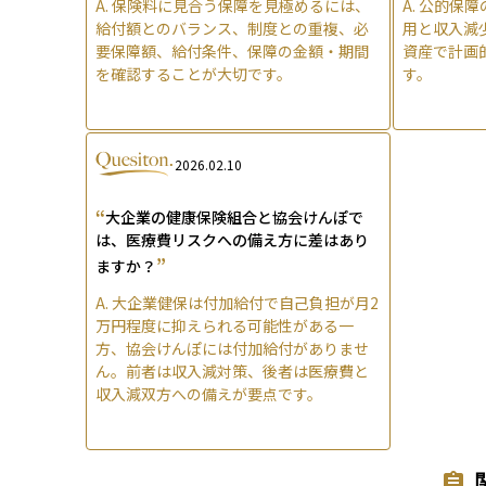
A.
保険料に見合う保障を見極めるには、
A.
公的保障
給付額とのバランス、制度との重複、必
用と収入減
要保障額、給付条件、保障の金額・期間
資産で計画
を確認することが大切です。
す。
2026.02.10
“
大企業の健康保険組合と協会けんぽで
は、医療費リスクへの備え方に差はあり
”
ますか？
A.
大企業健保は付加給付で自己負担が月2
万円程度に抑えられる可能性がある一
方、協会けんぽには付加給付がありませ
ん。前者は収入減対策、後者は医療費と
収入減双方への備えが要点です。