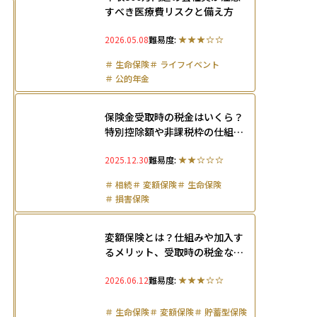
すべき医療費リスクと備え方
2026.05.08
難易度:
＃
生命保険
＃
ライフイベント
＃
公的年金
保険金受取時の税金はいくら？
特別控除額や非課税枠の仕組み
を保険の種類ごとに解説
2025.12.30
難易度:
＃
相続
＃
変額保険
＃
生命保険
＃
損害保険
変額保険とは？仕組みや加入す
るメリット、受取時の税金など
を徹底解説
2026.06.12
難易度:
＃
生命保険
＃
変額保険
＃
貯蓄型保険