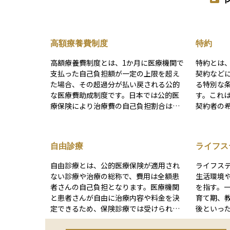
高額療養費制度
特約
高額療養費制度とは、1か月に医療機関で
特約とは
支払った自己負担額が一定の上限を超え
契約など
た場合、その超過分が払い戻される公的
る特別な
な医療費助成制度です。日本では公的医
す。これ
療保険により治療費の自己負担割合は原
契約者の
則3割（高齢者などは1〜2割）に抑えられ
もので、
ていますが、手術や長期入院などで医療
を目的とします。 たと
費が高額になると家計への影響は大きく
は「災害
自由診療
ライフス
なります。こうした経済的負担を軽減す
があり、
るために設けられているのが、この高額
や条件変
自由診療とは、公的医療保険が適用され
ライフス
療養費制度です。 上限額は、70歳未満と
度が高い
ない診療や治療の総称で、費用は全額患
生活環境
70歳以上で異なり、さらに所得区分（年
なること
者さんの自己負担となります。医療機関
を指す。
収の目安）によって細かく設定されてい
容を正確
と患者さんが自由に治療内容や料金を決
育て期、
ます。たとえば、年収約370万〜770万円
す。資産
定できるため、保険診療では受けられな
後といった形
の方（一般的な所得層）では、1か月あた
約の有無
い最先端の医療技術や高価な医薬品を利
ステージ
りの自己負担限度額は「約8万円＋（総医
コスト負
用できる可能性がありますが、その分費
目的が異