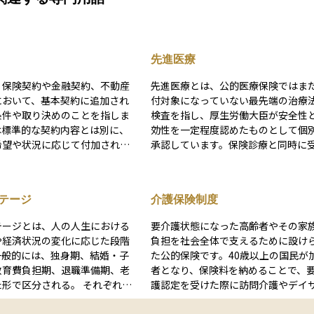
先進医療
、保険契約や金融契約、不動産
先進医療とは、公的医療保険ではま
において、基本契約に追加され
付対象になっていない最先端の治療
条件や取り決めのことを指しま
検査を指し、厚生労働大臣が安全性
は標準的な契約内容とは別に、
効性を一定程度認めたものとして個
希望や状況に応じて付加される
承認しています。保険診療と同時に
主契約の補足・強化・変更など
る場合でも、先進医療にかかる部分
えば、生命保険で
用は全額自己負担となる一方、その
特約」や「払込免除特約」など
一般的な診療費については通常どお
テージ
介護保険制度
基本の保障に加えて追加の保障
険が適用されるため、患者さんは高
更を可能にします。特約は自由
最先端技術を必要最小限の自己負担
テージとは、人の人生における
要介護状態になった高齢者やその家
反面、内容や適用条件が複雑に
用できる可能性があります。 ただし先進
や経済状況の変化に応じた段階
負担を社会全体で支えるために設け
もあるため、契約時にはその内
医療は提供できる医療機関が限られ
一般的には、独身期、結婚・子
た公的保険です。40歳以上の国民が
に理解しておくことが重要で
り、治療の内容や費用、リスクを十
教育費負担期、退職準備期、老
者となり、保険料を納めることで、
運用や保険設計においては、特
理解したうえで選択することが大切
で区分される。 それぞれの
護認定を受けた際に訪問介護やデイ
によって将来のリスク対応力や
す。
ごとに収入や支出、資産運用の
ビス、施設入所など多様な介護サー
担が大きく変わる可能性がある
なるため、金融計画を適切に立
を自己負担1割〜3割の範囲で利用で