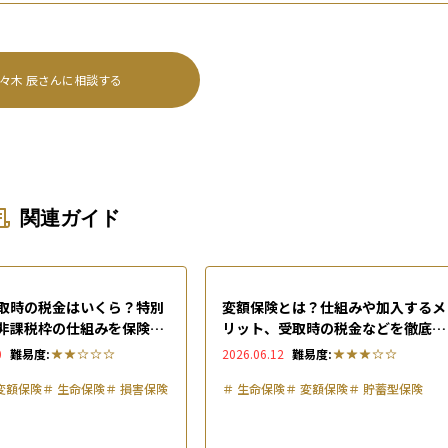
々木 辰
さんに相談する
関連ガイド
取時の税金はいくら？特別
変額保険とは？仕組みや加入するメ
非課税枠の仕組みを保険の
リット、受取時の税金などを徹底解
に解説
説
0
難易度:
2026.06.12
難易度:
変額保険
＃
生命保険
＃
損害保険
＃
生命保険
＃
変額保険
＃
貯蓄型保険