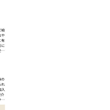
だ給
法や
と有
別に
受け
の費
他の
り保
額な
で利
族の
られ
てお
加入
分に
要介
で
サー
ビス
きま