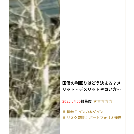
国債の利回りはどう決まる？メ
リット・デメリットや買い方、
知っておくべきリスクも解説
2026.04.05
難易度:
＃
債券
＃
インカムゲイン
＃
リスク管理
＃
ポートフォリオ運用