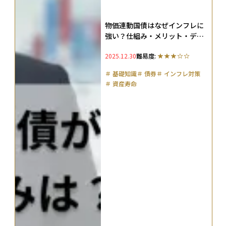
物価連動国債はなぜインフレに
強い？仕組み・メリット・デメ
リットを徹底解説
2025.12.30
難易度:
＃
基礎知識
＃
債券
＃
インフレ対策
＃
資産寿命