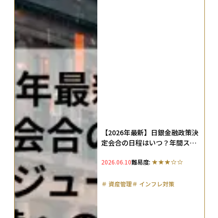
【2026年最新】日銀金融政策決
定会合の日程はいつ？年間スケ
ジュール一覧と株価・為替への
2026.06.10
難易度:
影響を解説
＃
資産管理
＃
インフレ対策