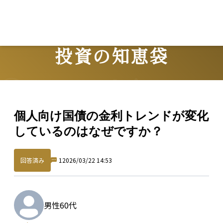
L
投資の知恵袋
Question
個人向け国債の金利トレンドが変化
しているのはなぜですか？
回答済み
1
2026/03/22 14:53
男性
60代