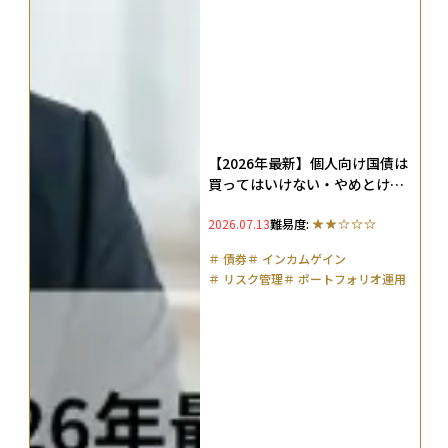
【2026年最新】個人向け国債は
買ってはいけない・やめとけ？3
大理由を解説
2026.07.13
難易度:
＃
債券
＃
インカムゲイン
＃
リスク管理
＃
ポートフォリオ運用