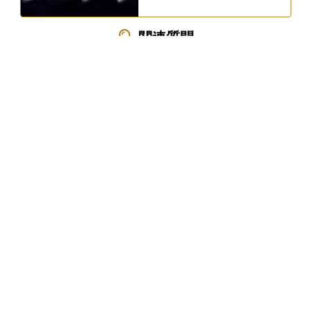
関連質問
2025.07.30
“
ナスダック100の構成銘柄はどのように選ばれ、変動します
”
か？
A.
ナスダック100は時価総額・流動性の高い非金融100社で構
成され、年1回定期入替、四半期調整、随時変更で変動しま
す。
2025.07.30
“
”
ナスダック100に投資する主な方法は？