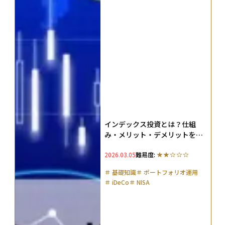
インデックス投資とは？仕組
み・メリット・デメリットをわ
かりやすく解説
2026.03.05
難易度:
＃
基礎知識
＃
ポートフォリオ運用
＃
iDeCo
＃
NISA