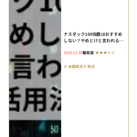
ナスダック100指数はおすすめ
しない？やめとけと言われる理
由や構成銘柄・活用法を徹底解
2025.12.30
難易度:
説
＃
米国株式
＃
株式