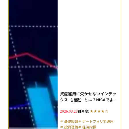
資産運用に欠かせないインデッ
クス（指数）とは？NISAでよく
見る理由と投資での使われ方を
2026.03.23
難易度:
解説
＃
基礎知識
＃
ポートフォリオ運用
＃
投資理論
＃
経済指標