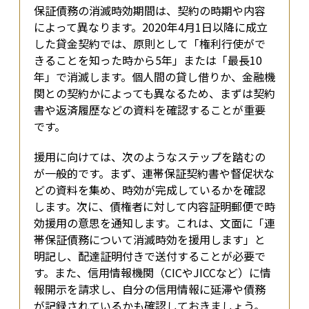
保証債務の消滅時効期間は、契約の時期や内容
によって異なります。2020年4月1日以降に成立
した貸金契約では、原則として「権利行使がで
きることを知った時から5年」または「最長10
年」で消滅します。個人間の貸し借りか、金融機
関との契約かによっても異なるため、まずは契約
書や返済履歴などの資料を確認することが重要
です。
援用に向けては、次のようなステップを踏むの
が一般的です。まず、連帯保証契約書や督促状な
どの資料を集め、時効が完成しているかを確認
します。次に、債権者に対して内容証明郵便で時
効援用の意思を通知します。これは、文面に「連
帯保証債務について消滅時効を援用します」と
明記し、配達証明付きで送付することが必要で
す。また、信用情報機関（CICやJICCなど）に情
報開示を請求し、自分の信用情報に延滞や債務
が記録されているかも確認しておきましょう。