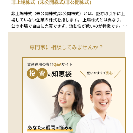
非上場株式（未公開株式/非公開株式）
されます。特に「市場で自由に取引できる株式かどうか」を区
別する際の基準として、この言葉が用いられます。 誤解され
非上場株式（未公開株式/非公開株式）とは、証券取引所に上
やすい点として、上場株式であれば「安全性が高い」「企業の
場していない企業の株式を指します。 上場株式とは異なり、
信用力が保証されている」といった印象を持たれることがあり
公の市場で自由に売買できず、流動性が低いのが特徴です。特
ます。しかし、上場はあくまで取引所の定める基準を満たして
に買い手を見つけるのが難しく、売却までに時間を要すること
いることを意味するものであり、企業の業績や将来性、株価水
が多いです。主にベンチャー企業や中小企業が発行しており、
準を保証するものではありません。上場株式であっても価格変
取得方法としてはベンチャーキャピタル（VC）、エンジェル
専門家に相談してみませんか？
動は生じ、投資成果は市場環境や企業状況によって左右されま
投資家、投資ファンド、従業員持株会などを通じた投資が一般
す。この点を理解せずに「上場＝安心」と捉えると、リスク認
的です。 また、売却や譲渡には会社の承認が必要な場合が多
識が甘くなりやすくなります。 また、「株式＝上場株式」と
く、定款や契約によって譲渡制限が設けられていることもあり
無意識に同一視されることも少なくありませんが、実際には非
ます。そのため、希望するタイミングで売却できるとは限りま
上場株式という別の区分が存在します。両者は取引の仕組みや
せん。 投資家にとっては、企業の成長による大きなリターン
流動性、評価の考え方が大きく異なります。上場株式は市場価
を期待できる一方で、換金の難しさや情報の透明性の低さとい
格が常に形成される一方で、その価格は短期的な需給や投資家
ったリスクもあります。未公開企業は決算情報や事業計画の開
心理の影響も強く受けるため、必ずしも企業価値そのものを安
示義務がない場合もあり、投資判断が難しくなる可能性がある
定的に反映しているとは限りません。 上場株式という言葉
ため、十分な調査が必要です。 さらに、非上場株式は相続や
は、「どこで、どのようなルールの下で取引されている株式
贈与の際の評価が難しいという課題もあります。相続税や贈与
か」を示すための制度的な区分を表しています。投資判断や制
税の計算では、国税庁の「財産評価基本通達」に基づき、類似
度理解の場面では、企業名や株価だけでなく、その株式が上場
業種比準方式や純資産価額方式などの方法で評価されます。し
株式としてどの市場に位置づけられているのかを意識すること
かし、これらの方式による評価額は事業の業績や市場環境によ
で、取引環境や前提条件をより正確に捉えることができます。
って変動しやすく、納税額が予想以上に高くなることがありま