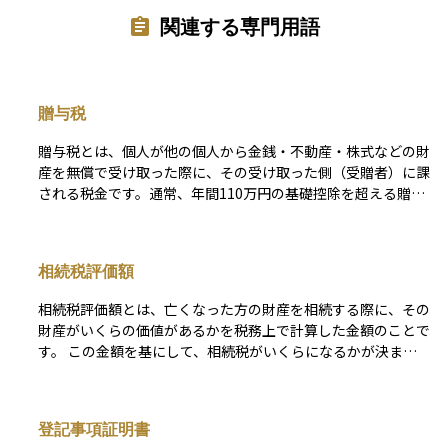
関連する専門用語
贈与税
贈与税とは、個人が他の個人から金銭・不動産・株式などの財
産を無償で受け取った際に、その受け取った側（受贈者）に課
される税金です。通常、年間110万円の基礎控除を超える贈与
に対して課税され、超過分に応じた累進税率が適用されます。
この制度は、資産の無税移転を防ぎ、相続税との整合性を保つ
ことを目的として設けられています。特に、親から子へ計画的
相続税評価額
に資産を移転する際には活用されることが多く、教育資金や住
宅取得資金などに関しては、一定の条件を満たすことで非課税
相続税評価額とは、亡くなった方の財産を相続する際に、その
となる特例もあります。 なお、現在は「暦年課税」と「相続
財産がいくらの価値があるかを税務上で計算した金額のことで
時精算課税」の2制度が併存していますが、政府は近年、相続
す。 この金額を基にして、相続税がいくらになるかが決まり
税と贈与税の一体化を含めた制度改正を検討しており、将来的
ます。現金や預金はそのままの金額で評価されますが、不動産
に制度の選択肢や非課税枠、課税タイミングが見直される可能
や株式などは国が定めた評価方法に基づいて計算されるため、
性があります。 こうした背景からも、贈与税は単なる一時的
実際の市場価格とは異なることがあります。 たとえば、不動
な贈与の問題にとどまらず、長期的な資産承継や相続対策の設
登記事項証明書
産は「路線価」や「固定資産税評価額」を用いて算出されるた
計に深く関わる重要な制度です。税制の動向を踏まえた上で、