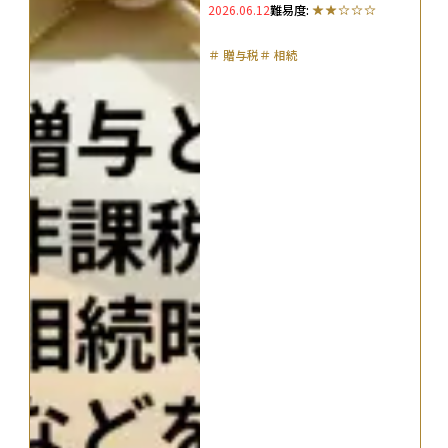
2026.06.12
難易度:
解説
＃
贈与税
＃
相続