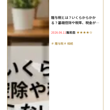
贈与税とは？いくらからかか
る？基礎控除や税率、税金がか
からない方法も紹介（2026年
2026.06.11
難易度:
版）
＃
贈与税
＃
相続