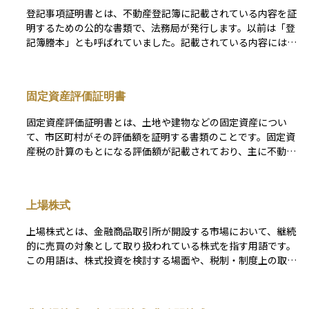
め、相場よりも低くなる場合もあります。この評価額を正しく
専門家と連携しながら最適な活用方法を検討することが求めら
登記事項証明書とは、不動産登記簿に記載されている内容を証
把握しておくことで、相続税の対策や資産の分配を円滑に行う
れます。
明するための公的な書類で、法務局が発行します。以前は「登
ことができます。
記簿謄本」とも呼ばれていました。記載されている内容には、
不動産の所在地や面積、所有者の氏名、抵当権などの権利関係
が含まれており、不動産の法的な状態を確認するために不可欠
な書類です。 不動産の売買、相続、担保設定などの取引にお
固定資産評価証明書
いて、権利関係が正確であるかどうかを確認するために提出が
求められることが一般的です。オンラインでの取得も可能で、
固定資産評価証明書とは、土地や建物などの固定資産につい
「全部事項証明書」と「現在事項証明書」の2種類があり、必
て、市区町村がその評価額を証明する書類のことです。固定資
要に応じて使い分けます。不動産の安全な取引や登記手続を行
産税の計算のもとになる評価額が記載されており、主に不動産
ううえで、信頼性の高い情報源として活用される非常に重要な
の相続や売買、贈与の際に使われます。 特に相続手続きで
書類です。
は、遺産の中に不動産が含まれている場合に、遺産の全体価値
を把握するためにこの証明書が必要になります。また、不動産
上場株式
の価格の目安として金融機関に提出したり、登記の手続きの際
にも利用されることがあります。各市区町村の役所や窓口で取
上場株式とは、金融商品取引所が開設する市場において、継続
得することができます。
的に売買の対象として取り扱われている株式を指す用語です。
この用語は、株式投資を検討する場面や、税制・制度上の取り
扱いを確認する文脈で頻繁に登場します。証券口座で売買でき
る株式を説明する際の前提語として使われるほか、投資信託や
ETFの組入対象、資産評価、課税関係を整理する過程でも参照