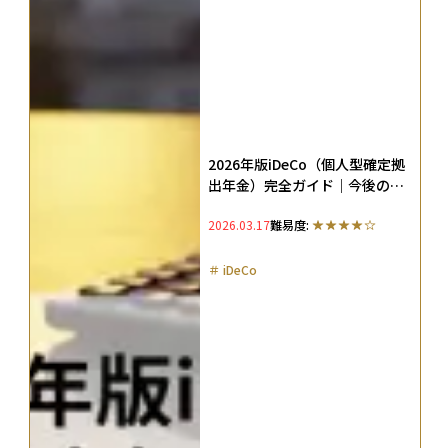
2026年版iDeCo（個人型確定拠
出年金）完全ガイド｜今後の改
正内容やメリット・デメリット
2026.03.17
難易度:
を解説
＃
iDeCo