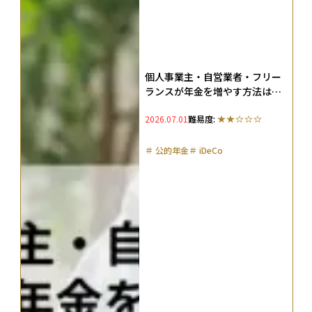
個人事業主・自営業者・フリー
ランスが年金を増やす方法は？
厚生年金の代わりとなる7つの制
2026.07.01
難易度:
度を解説
＃
公的年金
＃
iDeCo