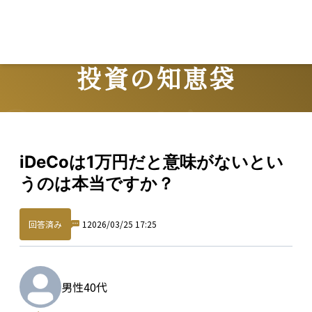
L
投資の知恵袋
Question
iDeCoは1万円だと意味がないとい
うのは本当ですか？
回答済み
1
2026/03/25 17:25
男性
40代