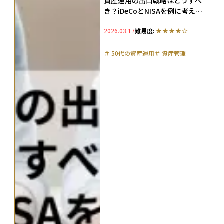
資産運用の出口戦略はどうすべ
き？iDeCoとNISAを例に考える
50代からの資産活用術
2026.03.17
難易度:
＃
50代の資産運用
＃
資産管理