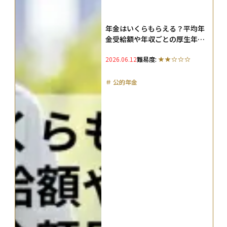
年金はいくらもらえる？平均年
金受給額や年収ごとの厚生年金
額早見表、何年で元が取れるの
2026.06.12
難易度:
かを解説
＃
公的年金