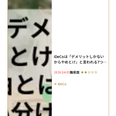
iDeCoは「デメリットしかない
からやめとけ」と言われる7つの
理由とは？対策やNISAとの使い
2026.04.05
難易度:
分け法を徹底解説
＃
iDeCo