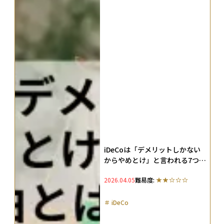
iDeCoは「デメリットしかない
からやめとけ」と言われる7つの
理由とは？対策やNISAとの使い
2026.04.05
難易度:
分け法を徹底解説
＃
iDeCo