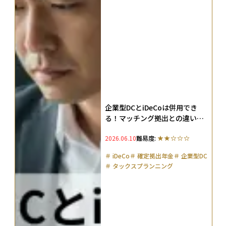
企業型DCとiDeCoは併用でき
る！マッチング拠出との違いや
2026年の法改正も解説
2026.06.10
難易度:
＃
iDeCo
＃
確定拠出年金
＃
企業型DC
＃
タックスプランニング
＃
ドルコスト平均法