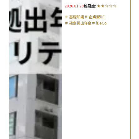
2026.01.29
難易度:
＃
基礎知識
＃
企業型DC
＃
確定拠出年金
＃
iDeCo
＃
ドルコスト平均法