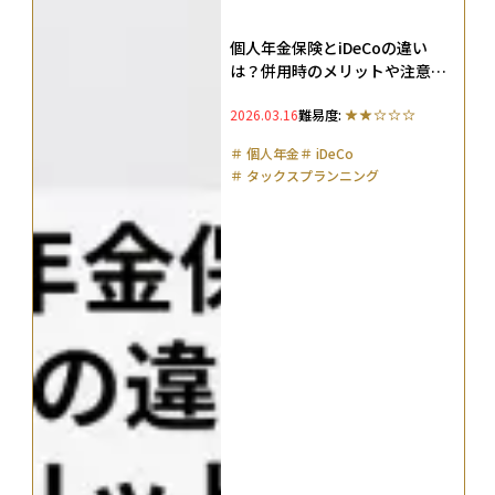
個人年金保険とiDeCoの違い
は？併用時のメリットや注意
点、どっちが得かを解説
2026.03.16
難易度:
＃
個人年金
＃
iDeCo
＃
タックスプランニング
＃
貯蓄型保険
＃
ドルコスト平均法