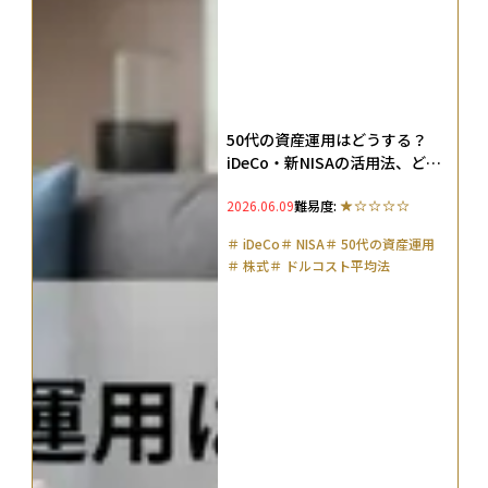
50代の資産運用はどうする？
iDeCo・新NISAの活用法、どっ
ちから始めるべきかを解説
2026.06.09
難易度:
＃
iDeCo
＃
NISA
＃
50代の資産運用
＃
株式
＃
ドルコスト平均法