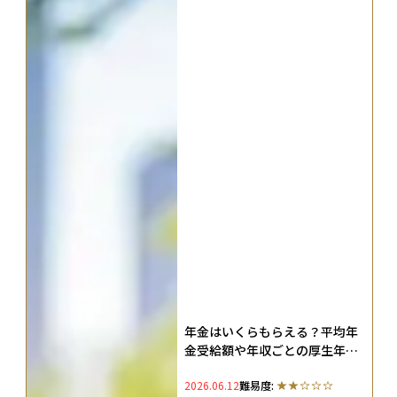
年金はいくらもらえる？平均年
金受給額や年収ごとの厚生年金
額早見表、何年で元が取れるの
2026.06.12
難易度:
かを解説