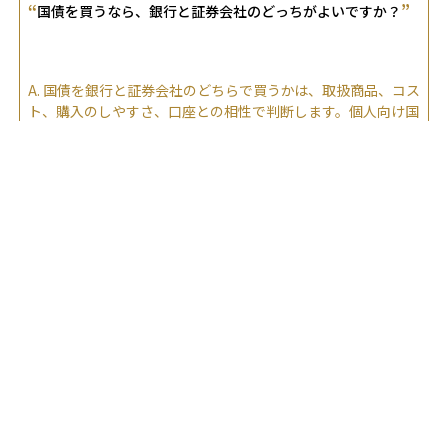
“
”
国債を買うなら、銀行と証券会社のどっちがよいですか？
A.
国債を銀行と証券会社のどちらで買うかは、取扱商品、コス
ト、購入のしやすさ、口座との相性で判断します。個人向け国
債だけなら差は小さい一方、社債なども含めて運用するなら証
券会社の方が選択肢が広がります。
関連する専門用語
個人向け国債
個人向け国債とは、日本政府が個人投資家向けに発行する債券
で、安全性が高く元本保証が特徴です。最低1万円から購入可
能で、3年・5年の固定金利型と10年の変動金利型がありま
す。変動金利型は半年ごとに金利が見直され、市場金利の上昇
に伴い受取利息が増加するメリットがあります。 一方、株式