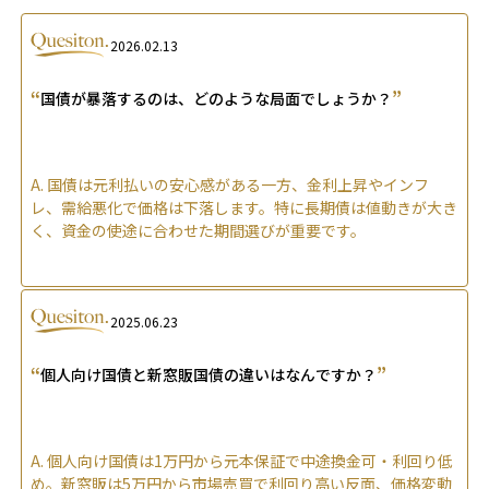
2026.02.13
“
”
国債が暴落するのは、どのような局面でしょうか？
A.
国債は元利払いの安心感がある一方、金利上昇やインフ
レ、需給悪化で価格は下落します。特に長期債は値動きが大き
く、資金の使途に合わせた期間選びが重要です。
2025.06.23
“
”
個人向け国債と新窓販国債の違いはなんですか？
A.
個人向け国債は1万円から元本保証で中途換金可・利回り低
め。新窓販は5万円から市場売買で利回り高い反面、価格変動