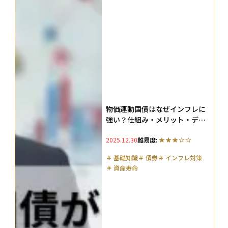
物価連動国債はなぜインフレに
強い？仕組み・メリット・デメ
リットを徹底解説
2025.12.30
難易度:
＃
基礎知識
＃
債券
＃
インフレ対策
＃
資産寿命