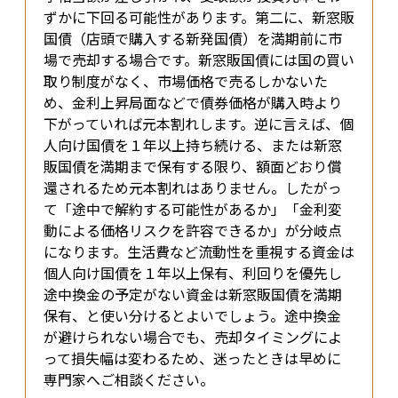
ずかに下回る可能性があります。第二に、新窓販
国債（店頭で購入する新発国債）を満期前に市
場で売却する場合です。新窓販国債には国の買い
取り制度がなく、市場価格で売るしかないた
め、金利上昇局面などで債券価格が購入時より
下がっていれば元本割れします。逆に言えば、個
人向け国債を１年以上持ち続ける、または新窓
販国債を満期まで保有する限り、額面どおり償
還されるため元本割れはありません。したがっ
て「途中で解約する可能性があるか」「金利変
動による価格リスクを許容できるか」が分岐点
になります。生活費など流動性を重視する資金は
個人向け国債を１年以上保有、利回りを優先し
途中換金の予定がない資金は新窓販国債を満期
保有、と使い分けるとよいでしょう。途中換金
が避けられない場合でも、売却タイミングによ
って損失幅は変わるため、迷ったときは早めに
専門家へご相談ください。