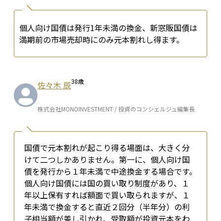
個人向け国債は発行1年未満の換金、新窓販国債は
満期前の市場売却時にのみ元本割れし得ます。
38
歳
佐々木 辰
株式会社MONOINVESTMENT / 投資のコンシェルジュ編集長
国債で元本割れが起こり得る場面は、大きく分
けて二つしかありません。第一に、個人向け国
債を発行から１年未満で中途換金する場合です。
個人向け国債には国の買い取り制度があり、１
年以上保有すれば額面で買い取られますが、１
年未満で換金すると直近２回分（半年分）の利
子相当額が差し引かれ、受取額が投資元本をわ