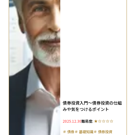
債券投資入門～債券投資の仕組
みや気をつけるポイント
2025.12.30
難易度:
＃
債券
＃
基礎知識
＃
債券投資