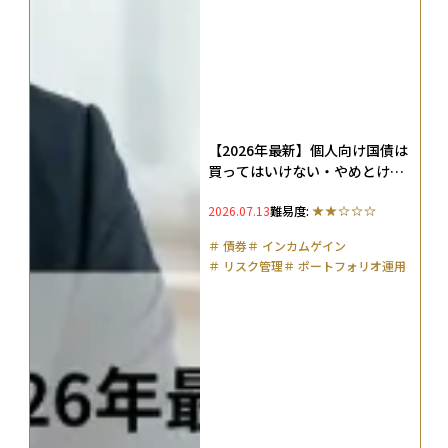
【2026年最新】個人向け国債は
買ってはいけない・やめとけ？3
大理由を解説
2026.07.13
難易度:
＃
債券
＃
インカムゲイン
＃
リスク管理
＃
ポートフォリオ運用