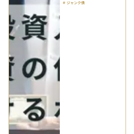
＃
ジャンク債