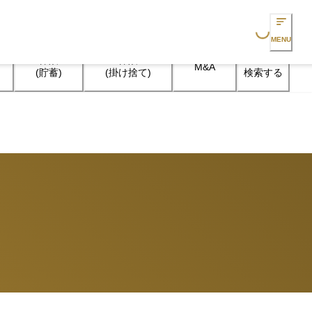
Loading...
MENU
保険

保険

M&A
検索する
(貯蓄)
(掛け捨て)