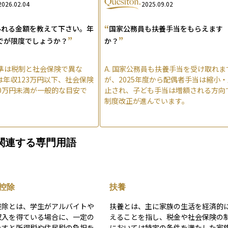
2026.02.04
2025.09.02
“
外れる金額を教えて下さい。年
国家公務員も扶養手当をもらえます
”
”
でが限度でしょうか？
か？
準は税制と社会保険で異な
A.
国家公務員も扶養手当を受け取れま
は年収123万円以下、社会保険
が、2025年度から配偶者手当は縮小
30万円未満が一般的な目安で
止され、子ども手当は増額される方向
制度改正が進んでいます。
関連する専門用語
控除
扶養
控除とは、学生がアルバイトや
扶養とは、主に家族の生活を経済的
収入を得ている場合に、一定の
えることを指し、税金や社会保険の
たすと所得税や住民税の負担を
においては特定の条件を満たした家