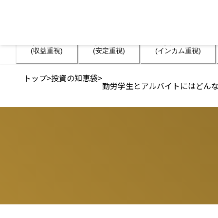
資産運用

資産運用

資産運用

(収益重視)
(安定重視)
(インカム重視)
トップ
>
投資の知恵袋
>
勤労学生とアルバイトにはどん