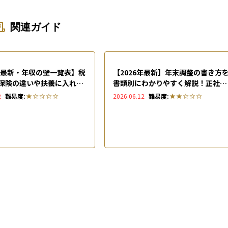
関連ガイド
6年最新・年収の壁一覧表】税
【2026年最新】年末調整の書き方
保険の違いや扶養に入れる
書類別にわかりやすく解説！正社員
続きを解説
共働き・パート・専業主婦別の注意
2
難易度:
2026.06.12
難易度:
点も網羅