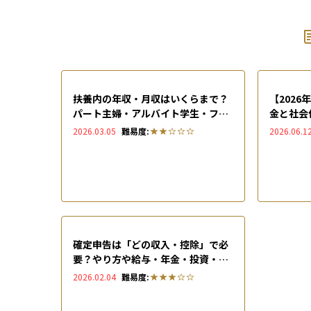
扶養内の年収・月収はいくらまで？
【202
パート主婦・アルバイト学生・フリ
金と社会
ーランスごとに扶養の範囲を解説
ための手
2026.03.05
難易度:
2026.06.1
確定申告は「どの収入・控除」で必
要？やり方や給与・年金・投資・医
療費の判断基準をわかりやすく整理
2026.02.04
難易度: