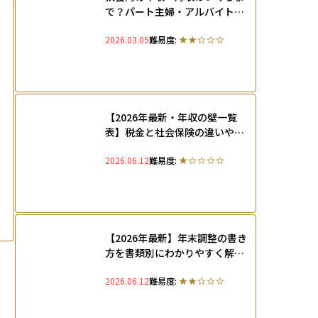
で？パート主婦・アルバイト学
生・フリーランスごとに扶養の
2026.03.05
難易度:
範囲を解説
【2026年最新・年収の壁一覧
表】税金と社会保険の違いや扶
養に入れるための手続きを解説
2026.06.12
難易度:
【2026年最新】年末調整の書き
方を書類別にわかりやすく解
説！正社員共働き・パート・専
2026.06.12
難易度:
業主婦別の注意点も網羅