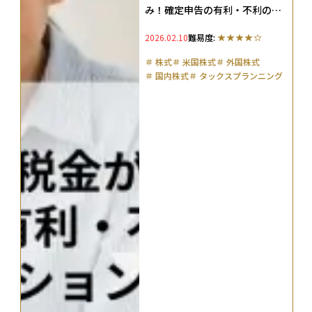
み！確定申告の有利・不利の基
準とシミュレーション結果を解
2026.02.10
難易度:
説
＃
株式
＃
米国株式
＃
外国株式
＃
国内株式
＃
タックスプランニング