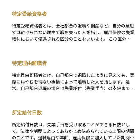
は、雇用保険の失業手当において優遇されることが多く、給付
の開始時期が早く、支給期間も長くなる傾向があります。ま
特定受給資格者
た、退職金が増額されるケースもあります。会社都合退職は、
履歴書や面接での印象に関わることもあるため、退職理由の説
特定受給資格者とは、会社都合の退職や倒産など、自分の意思
明の仕方も重要になります。
では避けられない理由で職を失った人を指し、雇用保険の失業
給付において優遇される区分のことをいいます。 この区分に
該当すると、給付までの待機期間が短くなったり、受け取れる
日数が長くなったりするため、再就職までの生活をより手厚く
支える仕組みになっています。資産運用の観点では、収入が途
特定理由離職者
切れた時期の家計を安定させる重要な制度であり、退職理由が
どの区分に当てはまるかを正しく理解することが、生活設計を
特定理由離職者とは、自己都合で退職したように見えても、実
立てるうえでとても大切です。
際にはやむを得ない事情によって離職した人を指します。通
常、自己都合退職の場合は失業給付（失業手当）の支給までに
待機期間があり、給付日数も短く設定されています。しかし、
特定理由離職者に該当すると、会社都合退職者とほぼ同等の扱
いとなり、失業給付が早く支給され、給付期間も長くなること
所定給付日数
があります。該当するケースとしては、契約期間の満了による
退職、体調不良や家族の介護、配偶者の転勤、職場のハラスメ
所定給付日数は、失業手当を受け取ることができる日数とし
ントや長時間労働などがあります。つまり、自ら退職の手続き
て、法律や制度によってあらかじめ決められている上限の期間
をしたとしても、社会的に「やむを得ない事情」と認められれ
のことです。退職理由や年齢、雇用保険に加入していた期間な