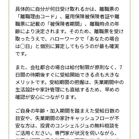
具体的に自分が何日受け取れるかは、離職票の
「離職理由コード」、雇用保険被保険者証や離
職票に記載の「被保険者期間」、離職時点の年
齢により決定されます。そのため、離職票を受け
取ったうえで、ハローワークで「あなたの場合
は◯日」と個別に算定してもらうのが最も確実
です。
また、会社都合の場合は給付制限が原則なく、7
日間の待期後すぐに受給開始できる点も大きな
メリットです。受給期間の把握は、失業期間中の
生活設計や家計管理にも直結するため、早めの
確認が安心につながります。
ご自身の年齢・加入期間を踏まえた受給日数の
目安や、失業期間の家計キャッシュフローが不
安な方は、投資のコンシェルジュの無料相談を
ご活用ください。専門家が状況を伺いながら、