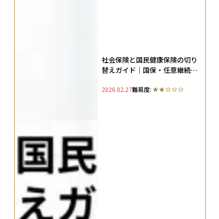
社会保険と国民健康保険の切り
替えガイド｜国保・任意継続・
扶養の選び方と損しない切替手
2026.02.27
難易度:
順を解説