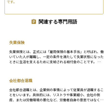
です。
関連する専門用語
失業保険
失業保険とは、正式には「雇用保険の基本手当」と呼ばれ、働
いていた人が離職し、一定の条件を満たして失業状態になった
ときに生活を支えるために支給される給付金のことです。 こ
の制度は、雇用保険に加入していた人が対象となり、仕事を失
った後も再就職までの間、一定期間収入を確保できるように設
けられています。受給するためには、ハローワークで求職の申
会社都合退職
し込みを行い、失業認定を受ける必要があります。また、自己
都合退職か会社都合退職かによって、給付開始までの待機期間
会社都合退職とは、企業側の事情によって従業員が退職するこ
や受給日数が変わるのも特徴です。失業保険は一時的な収入支
とをいいます。具体的には、リストラや事業縮小、会社の倒
援だけでなく、再就職に向けた活動を促す役割も担っていま
産、または労働環境の悪化など、労働者自身の意思ではなく、
す。
やむを得ず職を離れる場合が該当します。 このような退職