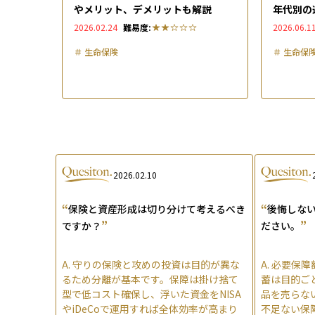
やメリット、デメリットも解説
年代別の
すく解説
2026.02.24
難易度:
2026.06.1
＃
生命保険
＃
生命保
2026.02.10
“
“
保険と資産形成は切り分けて考えるべき
後悔しな
”
”
ですか？
ださい。
A.
守りの保険と攻めの投資は目的が異な
A.
必要保障
るため分離が基本です。保障は掛け捨て
蓄は目的ごと
型で低コスト確保し、浮いた資金をNISA
品を売らな
やiDeCoで運用すれば全体効率が高まり
不足ない保