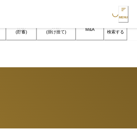
Loading...
MENU
保険

保険

M&A
検索する
(貯蓄)
(掛け捨て)