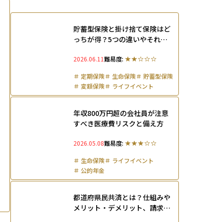
貯蓄型保険と掛け捨て保険はど
っちが得？5つの違いやそれぞ
れが向いている人の特徴を紹介
2026.06.11
難易度:
＃
定期保険
＃
生命保険
＃
貯蓄型保険
＃
変額保険
＃
ライフイベント
年収800万円超の会社員が注意
すべき医療費リスクと備え方
2026.05.08
難易度:
＃
生命保険
＃
ライフイベント
＃
公的年金
都道府県民共済とは？仕組みや
メリット・デメリット、請求ま
での流れを解説