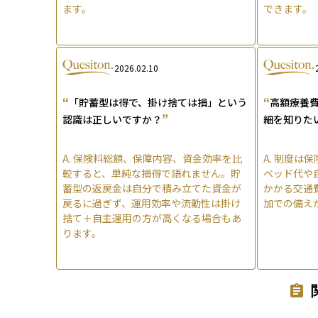
ます。
できます。
2026.02.10
“
“
「貯蓄型は得で、掛け捨ては損」という
高額療養
”
認識は正しいですか？
細を知りた
A.
保険料総額、保障内容、資金効率を比
A.
制度は保
較すると、単純な損得で語れません。貯
ベッド代や
蓄型の返戻金は自分で積み立てた資金が
かかる交通
戻るに過ぎず、運用効率や流動性は掛け
加での備え
捨て＋自主運用の方が高くなる場合もあ
ります。