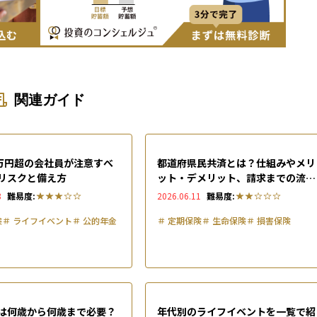
関連ガイド
0万円超の会社員が注意すべ
都道府県民共済とは？仕組みやメリ
リスクと備え方
ット・デメリット、請求までの流れ
を解説
8
難易度:
2026.06.11
難易度:
険
＃
ライフイベント
＃
公的年金
＃
定期保険
＃
生命保険
＃
損害保険
は何歳から何歳まで必要？
年代別のライフイベントを一覧で紹