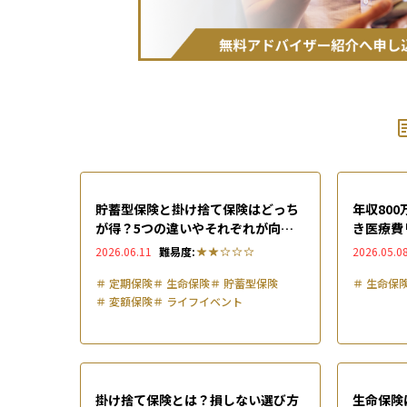
貯蓄型保険と掛け捨て保険はどっち
年収80
が得？5つの違いやそれぞれが向い
き医療費
ている人の特徴を紹介
2026.06.11
難易度:
2026.05.0
＃
定期保険
＃
生命保険
＃
貯蓄型保険
＃
生命保
＃
変額保険
＃
ライフイベント
掛け捨て保険とは？損しない選び方
生命保険