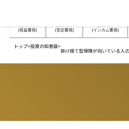
資産運用

資産運用

資産運用

(収益重視)
(安定重視)
(インカム重視)
トップ
>
投資の知恵袋
>
掛け捨て型保険が向いている人