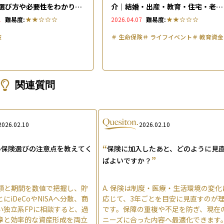
選び方や必要性をわかりや
介｜結婚・出産・教育・住宅・老後
はいくら必要か
1
難易度:
2026.04.07
難易度:
険
＃
生命保険
＃
ライフイベント
＃
教育資金
関連質問
2026.02.10
2026.02.10
“
い保険選びの注意点を教えてく
保険に加入したあと、どのように見
”
ばよいですか？
額と期間を数値で把握し、貯
A.
保険は制度・医療・生活環境の変化
にiDeCoやNISAへ分散、商
応じて、3年ごとを目安に見直すのが
い独立系FPに相談すると、過
です。保障の重複や不足を防ぎ、現在
障と効率的な資産形成を両立
ニーズに合った内容へ最適化できます