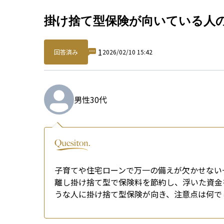
Qu
掛け捨て型保険が向いている人
1
回答済み
2026/02/10 15:42
男性
30代
子育てや住宅ローンで万一の備えが欠かせない
離し掛け捨て型で保険料を節約し、浮いた資金を
うな人に掛け捨て型保険が向き、注意点は何で