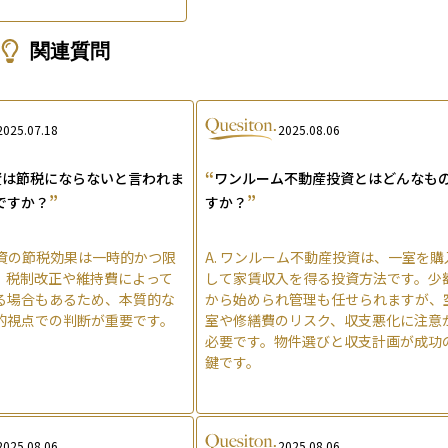
関連質問
2025.07.18
2025.08.06
“
資は節税にならないと言われま
ワンルーム不動産投資とはどんなも
”
”
ですか？
すか？
資の節税効果は一時的かつ限
A.
ワンルーム不動産投資は、一室を購
、税制改正や維持費によって
して家賃収入を得る投資方法です。少
る場合もあるため、本質的な
から始められ管理も任せられますが、
的視点での判断が重要です。
室や修繕費のリスク、収支悪化に注意
必要です。物件選びと収支計画が成功
鍵です。
2025.08.06
2025.08.06