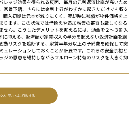
バレッジ効果を得られる反面、毎月の元利返済比率が高いため
、家賃下落、さらには金利上昇がわずかに起きただけでも収支
。購入初期は元本が減りにくく、売却時に残債が物件価格を上
まります。この状況では借換えや追加融資の審査も厳しくなる
ません。こうしたデメリットを抑えるには、頭金を２～３割入
以下に抑える、返済額が家賃収入の半分を超えない返済計画を組
変動リスクを遮断する、家賃半年分以上の予備費を確保して突
ミュレーションしておくことが肝要です。これらの安全余裕と
ッジの恩恵を維持しながらフルローン特有のリスクを大きく抑
々木 辰
さんに相談する