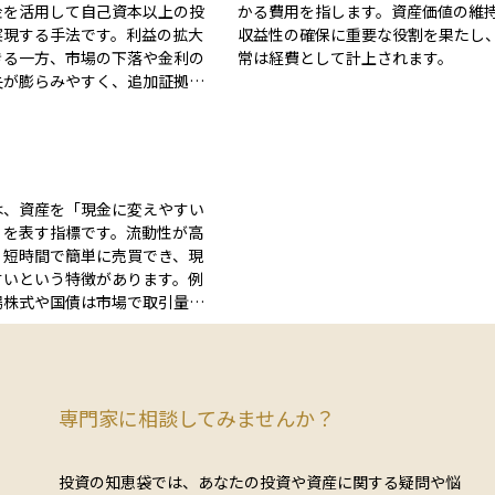
金を活用して自己資本以上の投
かる費用を指します。資産価値の維
実現する手法です。利益の拡大
収益性の確保に重要な役割を果たし
きる一方、市場の下落や金利の
常は経費として計上されます。
失が膨らみやすく、追加証拠金
が必要になる場合やロスカット
スクも高まります。 また、
や手数料などのコストが利益を
可能性があるため、ポジション
ッジ手法を含めたリスク管理が
は、資産を「現金に変えやすい
す。レバレッジによる損益変動
」を表す指標です。流動性が高
くなることで精神的な負担も増
、短時間で簡単に売買でき、現
点にも注意が必要です。最終的
すいという特徴があります。例
資目的やリスク許容度を考慮
場株式や国債は市場で取引量が
なレバレッジ水準を設定するこ
つでも売買できるため、流動性
産運用の効率を高めつつリスク
されています。 一方、不動
ことが重要となります。
場株式のように、売買相手を見
が難しかったり、取引に時間が
専門家に相談してみませんか？
りする資産は、流動性が低いと
が必
に資金を取り出せるかを考える
投資の知恵袋では、あなたの投資や資産に関する疑問や悩
要です。特に初心者は、流動性