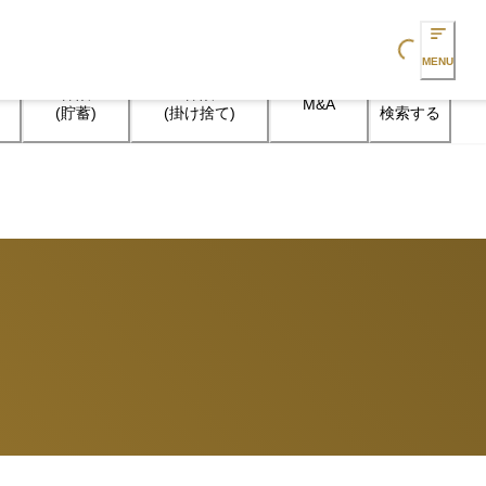
Loading...
MENU
保険

保険

M&A
検索する
(貯蓄)
(掛け捨て)