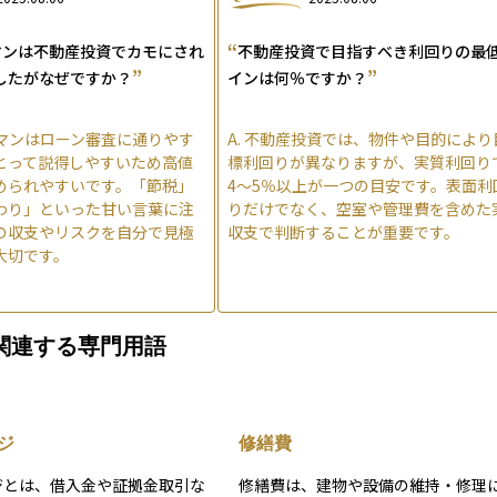
“
マンは不動産投資でカモにされ
不動産投資で目指すべき利回りの最
”
”
したがなぜですか？
インは何％ですか？
マンはローン審査に通りやす
A.
不動産投資では、物件や目的により
とって説得しやすいため高値
標利回りが異なりますが、実質利回り
められやすいです。「節税」
4〜5％以上が一つの目安です。表面利
わり」といった甘い言葉に注
りだけでなく、空室や管理費を含めた
の収支やリスクを自分で見極
収支で判断することが重要です。
大切です。
関連する専門用語
ジ
修繕費
ジとは、借入金や証拠金取引な
修繕費は、建物や設備の維持・修理