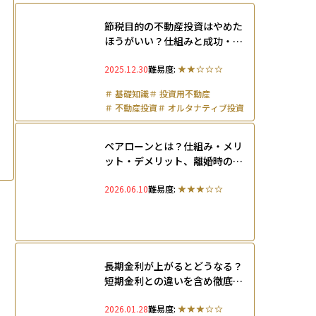
節税目的の不動産投資はやめた
ほうがいい？仕組みと成功・失
敗例を徹底解説
2025.12.30
難易度:
＃
基礎知識
＃
投資用不動産
＃
不動産投資
＃
オルタナティブ投資
＃
リスク管理
ペアローンとは？仕組み・メリ
ット・デメリット、離婚時のリ
スクをわかりやすく解説
2026.06.10
難易度:
長期金利が上がるとどうなる？
短期金利との違いを含め徹底解
説
2026.01.28
難易度: