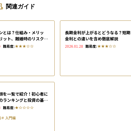
関連ガイド
ンとは？仕組み・メリッ
長期金利が上がるとどうなる？短期
リット、離婚時のリスクを
金利との違いを含め徹底解説
すく解説
0
難易度:
2026.01.28
難易度:
類を一覧で紹介！初心者に
のランキングと投資の基本
3
難易度:
識
＃
入門編