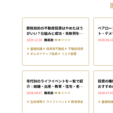
節税目的の不動産投資はやめたほう
ペアロー
がいい？仕組みと成功・失敗例を徹
ト・デメ
底解説
わかりや
2025.12.30
難易度:
2026.06.1
＃
基礎知識
＃
投資用不動産
＃
不動産投資
＃
オルタナティブ投資
＃
リスク管理
年代別のライフイベントを一覧で紹
投資の種
介｜結婚・出産・教育・住宅・老後
おすすめ
はいくら必要か
も解説
2026.04.07
難易度:
2026.07.0
＃
生命保険
＃
ライフイベント
＃
教育資金
＃
基礎知