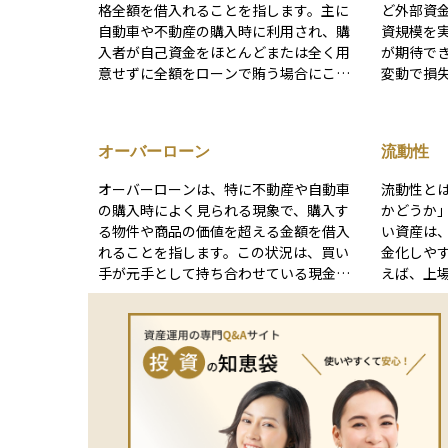
格全額を借入れることを指します。主に
ど外部資
自動車や不動産の購入時に利用され、購
資規模を
入者が自己資金をほとんどまたは全く用
が期待で
意せずに全額をローンで賄う場合にこの
変動で損
用語が使われます。フルローンを利用す
（追証）
ることで、初期費用を抑えることができ
が発生するリ
るため、資金に余裕がない購入者にとっ
借入金利
オーバーローン
流動性
ては魅力的な選択肢となります。 しか
圧迫する
し、フルローンにはリスクも伴います。
管理やヘ
オーバーローンは、特に不動産や自動車
流動性と
全額を借入れるため、返済額が大きくな
不可欠で
の購入時によく見られる現象で、購入す
かどうか
り、財務負担が増大します。また、市場
幅が大き
る物件や商品の価値を超える金額を借入
い資産は
価値の変動によっては、物件や商品の価
えやすい
れることを指します。この状況は、買い
金化しや
値が借入額を下回ることもあり、いわゆ
には、投
手が元手として持ち合わせている現金が
えば、上
る「逆ザヤ」の状態に陥る可能性があり
し、適切
少ない場合や、物件の価格交渉がうまく
多く、い
ます。これは、売却時にローン残高が資
とで、資
いかず、購入価格が市場価格を上回った
が高い資産と
産価値を上回る状況を指し、財政的な問
を抑える
際に発生することがあります。 オーバー
産や未上
題を引き起こす原因となり得ます。 フル
ローンにはリスクが伴います。たとえ
つけるの
ローンを検討する際には、将来の返済能
ば、資産価値が借入額よりも下落した場
かかった
力や市場価値の変動を考慮し、無理のな
合、いわゆる「水面下の負債」が生じ、
いえます。 投資をする際には、自分
い計画を立てることが重要です。また、
売却時にローン残高が資産価値を上回る
要なとき
ローン条件や利率、返済スケジュールを
ことになり、売却によって借金が完済さ
ことが重