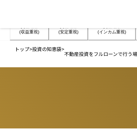
資産運用

資産運用

資産運用

(収益重視)
(安定重視)
(インカム重視)
トップ
>
投資の知恵袋
>
不動産投資をフルローンで行う