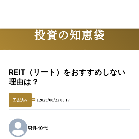
Lo
投資の知恵袋
Question
REIT（リート）をおすすめしない
理由は？
回答済み
1
2025/06/23 00:17
男性
40代