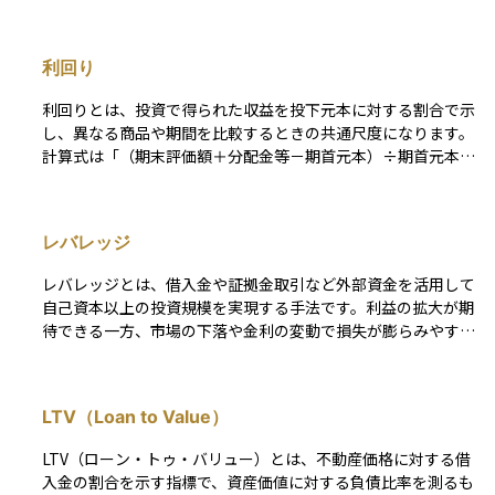
当が減ると配当利回りは一時的に低下しがちで、市場では経営
からない点も魅力です。また、複数の物件に分散投資している
の先行きに対する警戒感から株価が下落するケースも少なくあ
ため、リスクを抑えながら収益を狙える点も人気の理由です。
りません。もっとも、減配は必ずしも財務悪化だけを意味する
一方で、REITの価格は、不動産市況や金利の動向、経済環境
利回り
わけではなく、大型M&Aや研究開発など長期的な成長投資を
の変化などの影響を受けます。特に金利が上昇すると、REIT
優先する際に選択されることもあります。 このため投資家
の価格が下がる傾向があるため、市場環境を定期的にチェック
利回りとは、投資で得られた収益を投下元本に対する割合で示
は、削減後の配当額と利益水準との関係を示す配当性向やキャ
しながら投資判断を行うことが重要です。 REITは、安定した
し、異なる商品や期間を比較するときの共通尺度になります。
ッシュフロー計画を確認し、減配が一時的な施策なのか、配当
収益を重視する人や、実物資産への投資に関心があるものの手
計算式は「（期末評価額＋分配金等－期首元本）÷期首元本」
方針そのものの見直しなのかを見極める必要があります。ま
間やコストを抑えたい人にとって、有力な選択肢となる資産運
で、原則として年率に換算して示します。この“年率”をどの期
た、無配転落や配当据え置きへの移行リスクも念頭に置きつ
用手段の一つです。
間で切り取るかによって、利回りは年間リターンとトータルリ
つ、連続減配年数や将来の増配回復余地を企業の事業構造と資
ターンの二つに大別されます。 年間リターンは「ある１年間
本政策の観点から総合的に判断することが重要です。
レバレッジ
だけの利回り」を示す瞬間値で、直近の運用成績や市場の勢い
を把握するのに適しています。トータルリターンは「保有開始
レバレッジとは、借入金や証拠金取引など外部資金を活用して
から売却・償還までの累積リターン」を示し、長期投資の成果
自己資本以上の投資規模を実現する手法です。利益の拡大が期
を測る指標です。保有期間が異なる商品どうしを比べるとき
待できる一方、市場の下落や金利の変動で損失が膨らみやす
は、トータルリターンを年平均成長率（CAGR）に換算して年
く、追加証拠金（追証）が必要になる場合やロスカットが発生
率をそろすことで、複利効果を含めた公平な比較ができます。
するリスクも高まります。 また、借入金利や手数料などのコ
債券なら市場価格を反映した現在利回りや償還までの総収益を
ストが利益を圧迫する可能性があるため、ポジション管理やヘ
年率化した最終利回り（YTM）、株式なら株価に対する年間配
LTV（Loan to Value）
ッジ手法を含めたリスク管理が不可欠です。レバレッジによる
当の割合である配当利回り、不動産投資なら純賃料収入を物件
損益変動幅が大きくなることで精神的な負担も増えやすい点に
価格で割ったネット利回りと、対象資産ごとに計算対象は変わ
LTV（ローン・トゥ・バリュー）とは、不動産価格に対する借
も注意が必要です。最終的には、投資目的やリスク許容度を考
ります。 また、名目利回りだけでは購買力の変化や税・手数
入金の割合を示す指標で、資産価値に対する負債比率を測るも
慮し、適切なレバレッジ水準を設定することで、資産運用の効