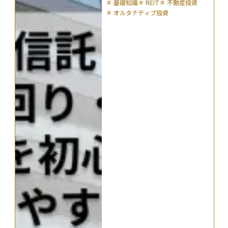
＃
基礎知識
＃
REIT
＃
不動産投資
＃
オルタナティブ投資