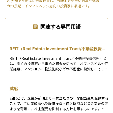
A.
少額で不動産に分散投資し、分配金を得たい若年～退職世
代の長期・インフレヘッジ志向の投資家に最適です。
関連する専門用語
REIT（Real Estate Investment Trust/不動産投資信
託）
REIT（Real Estate Investment Trust／不動産投資信託）と
は、多くの投資家から集めた資金を使って、オフィスビルや商
業施設、マンション、物流施設などの不動産に投資し、そこで
得られた賃貸収入や売却益を分配する金融商品です。 REITは
証券取引所に上場されており、株式と同じように市場で売買で
きます。そのため、通常の不動産投資と比べて流動性が高く、
減配
少額から手軽に不動産投資を始められるのが大きな特徴です。
投資家は、REITを通じて間接的にさまざまな不動産の「オー
減配とは、企業が前期より一株当たりの年間配当金を減額する
ナー」となり、不動産運用のプロによる安定した収益（インカ
ことで、主に業績悪化や設備投資・借入返済など資金需要の高
ムゲイン）を得ることができます。しかも、実物の不動産を所
まりを背景に、株主還元を抑制する方針を示すものです。 配
有するわけではないので、物件の管理や修繕といった手間がか