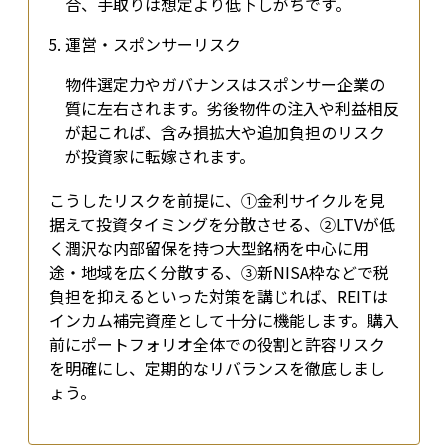
合、手取りは想定より低下しがちです。
運営・スポンサーリスク
物件選定力やガバナンスはスポンサー企業の
質に左右されます。劣後物件の注入や利益相反
が起これば、含み損拡大や追加負担のリスク
が投資家に転嫁されます。
こうしたリスクを前提に、①金利サイクルを見
据えて投資タイミングを分散させる、②LTVが低
く潤沢な内部留保を持つ大型銘柄を中心に用
途・地域を広く分散する、③新NISA枠などで税
負担を抑える――といった対策を講じれば、REITは
インカム補完資産として十分に機能します。購入
前にポートフォリオ全体での役割と許容リスク
を明確にし、定期的なリバランスを徹底しまし
ょう。