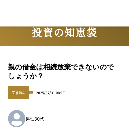
Lo
投資の知恵袋
Question
親の借金は相続放棄できないので
しょうか？
回答済み
1
2025/07/31 08:17
男性
30代