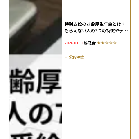
特別支給の老齢厚生年金とは？
もらえない人の7つの特徴やデメ
リット、受給できる金額をわか
2026.01.30
難易度:
りやすく解説
＃
公的年金