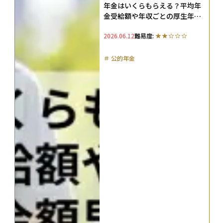
年金はいくらもらえる？平均年
金受給額や年収ごとの厚生年金
額早見表、何年で元が取れるの
2026.06.12
難易度:
かを解説
＃
公的年金