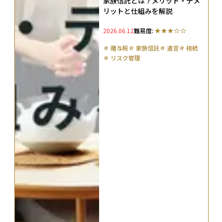
家族信託とは？メリット・デメ
リットと仕組みを解説
2026.06.12
難易度:
＃
贈与税
＃
家族信託
＃
遺言
＃
相続
＃
リスク管理