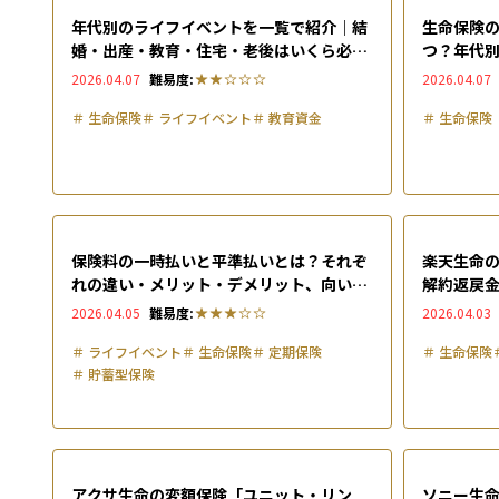
年代別のライフイベントを一覧で紹介｜結
生命保険
婚・出産・教育・住宅・老後はいくら必要
つ？年代
か
方法を解
2026.04.07
難易度:
2026.04.07
＃
生命保険
＃
ライフイベント
＃
教育資金
＃
生命保険
保険料の一時払いと平準払いとは？それぞ
楽天生命
れの違い・メリット・デメリット、向いて
解約返戻
いる人を徹底解説
コミなど
2026.04.05
難易度:
2026.04.03
＃
ライフイベント
＃
生命保険
＃
定期保険
＃
生命保険
＃
貯蓄型保険
アクサ生命の変額保険「ユニット・リン
ソニー生