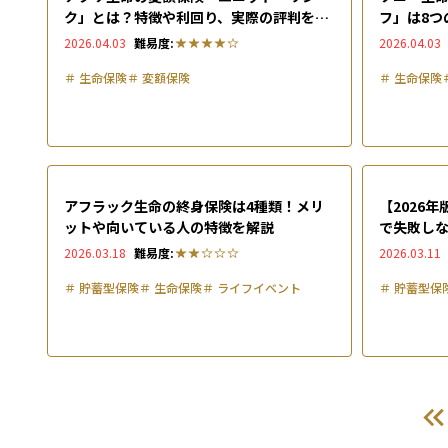
ク」とは？特徴や利回り、実際の評判を解
フ」は8つ
説
期型の違
2026.04.03
難易度:
2026.04.03
解説
＃
生命保険
＃
変額保険
＃
生命保険
アフラック生命の終身保険は4種類！メリ
【2026
ットや向いている人の特徴を解説
で失敗し
2026.03.18
難易度:
2026.03.11
＃
貯蓄型保険
＃
生命保険
＃
ライフイベント
＃
貯蓄型保