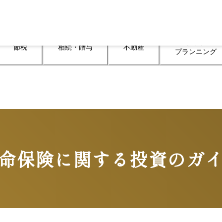
ライフ

節税
相続・贈与
不動産
プランニング
命保険に関する投資のガ