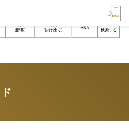
Loading...
MENU
保険

保険

M&A
検索する
(貯蓄)
(掛け捨て)
イド