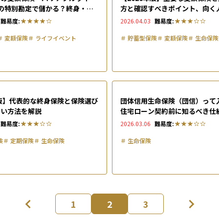
の特別勘定で儲かる？終身・有
方と確認すべきポイント、向く
いやメリット・デメリットを徹底
い人を整理
難易度:
2026.04.03
難易度:
＃
変額保険
＃
ライフイベント
＃
貯蓄型保険
＃
変額保険
＃
生命保険
年版】代表的な終身保険と保険選び
団体信用生命保険（団信）って
ない方法を解説
住宅ローン契約前に知るべき仕
用・選び方
難易度:
2026.03.06
難易度:
険
＃
定期保険
＃
生命保険
＃
生命保険
1
2
3