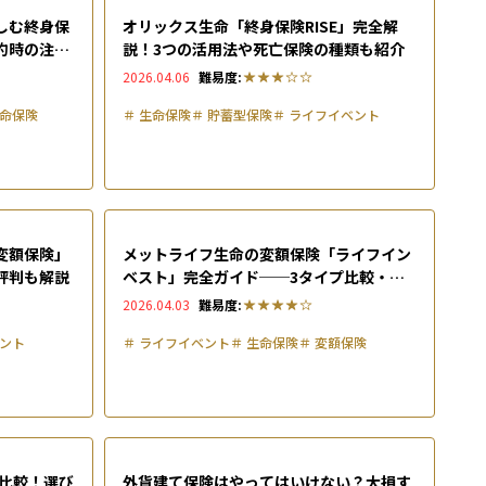
しむ終身保
オリックス生命「終身保険RISE」完全解
約時の注意
説！3つの活用法や死亡保険の種類も紹介
2026.04.06
難易度:
命保険
＃
生命保険
＃
貯蓄型保険
＃
ライフイベント
変額保険」
メットライフ生命の変額保険「ライフイン
評判も解説
ベスト」完全ガイド──3タイプ比較・満
期受取・特約・特別勘定まで網羅
2026.04.03
難易度:
ント
＃
ライフイベント
＃
生命保険
＃
変額保険
を比較！選び
外貨建て保険はやってはいけない？大損す